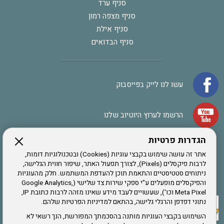
סניף ערד
סניף מצפה רמון
סניף אילת
סניף הבדואים
עשו לנו לייק בפייסבוק
הרשמו לערוץ היוטיוב שלנו
הגדרות פרטיות
הרשמה לחבר
אתר זה עושה שימוש בקבצי עוגיות (Cookies) ובטכנולוגיות דומות,
לרבות פיקסלים (Pixels), לצורך תפעול האתר, שיפור חווית הגלישה,
ניתוחים סטטיסטיים והתאמת תוכן להעדפת המשתמש. חלק מהעוגיות
אתר צה"ל
והפיקסלים מופעלים ע"י ספקי שירות צד שלישי (Google Analytics,
Meta Pixel וכו'), שעשויים לעבד מידע שאינו מזהה לרבות כתובת IP,
נתוני דפדפן והרגלי גלישה, בהתאם למדיניות הפרטיות שלהם.
תקנון האתר
השימוש בקבצי העוגיות מותנה בהסכמתך המפורשת, הנך רשאי לא