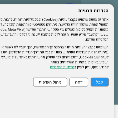
עשו לנו לייק בפייסבוק
הגדרות פרטיות
תפעול האתר, שיפור חווית הגלישה, ניתוחים סטטיסטיים והתאמת תוכן לה
הרשמו לערוץ היוטיוב שלנו
שעשויים לעבד מידע שאינו מזהה לרבות כתובת IP, נתונ
הפרטיות שלהם.
הרשמה לחבר
השימוש בקבצי העוגיות מותנה בהסכמתך המפורשת, הנך רשאי לא לאשר או 
(ניתן לנהל את העדפות השימוש בעוגיות בכל עת דרך הגדרות הדפדפן). יש לש
אתר צה"ל
לשימוש ב Cookies, ייתכן ויגרום לכך שחלק מהשירותים באתר עלולים ש
ישפיע באיכות ובזמינות השירותים באתר.
למידע נוסף, ניתן לעיין ב
מדיניות הפרטיות
.
תקנון האתר
קבל
דחה
ניהול העדפות
ההזמנות שלי
הצהרת נגישות
לעדכון פרטים אישיים
עמוד הבית
מפת את