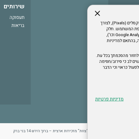
שירותים
תעסוקה
אתר זה עושה שימוש בקבצי עוגיות (Cookies) ובטכנולוגיות דומות, לרבות פיקסלים (Pixels), לצורך
בריאות
עדפת המשתמש. חלק
מהעוגיות והפיקסלים מופעלים ע"י ספקי שירות צד שלישי (Google Analytics, Meta Pixel וכו'),
י דפדפן והרגלי גלישה, בהתאם למדיניות
לחזור מהסכמתך בכל עת.
ים לב כי סירוב/חסימה
לא לפעול כראוי וכי הדבר
מדיניות פרטיות
ר
מדיניות פרטיות
ארגון "צוות" מזכירות ארצית – ברוך הירש 14 בני ברק