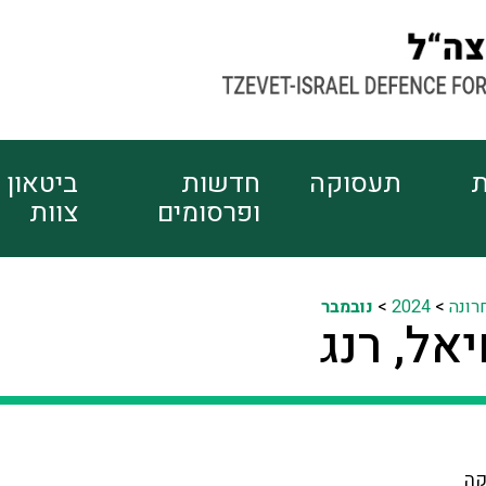
ת
תעסוקה
חדשות
ביטאון
ופרסומים
צוות
רונה
>
2024
>
נובמבר
אל, רנג
קה