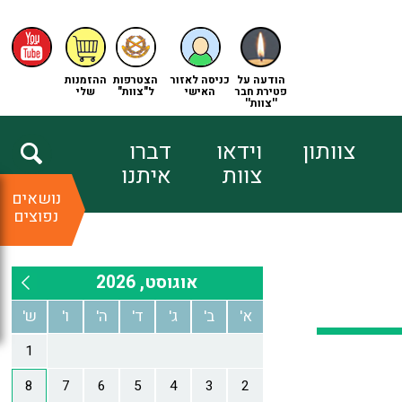
הודעה על
כניסה לאזור
הצטרפות
ההזמנות
פטירת חבר
האישי
ל"צוות"
שלי
''צוות''
צוותון
וידאו
דברו
צוות
איתנו
נושאים
נפוצים