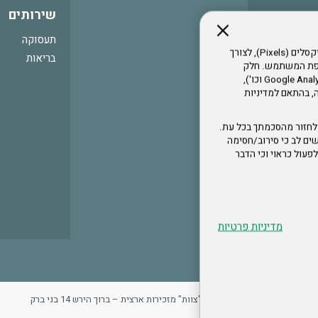
שירותים
תעסוקה
אתר זה עושה שימוש בקבצי עוגיות (Cookies) ובטכנולוגיות דומות, לרבות פיקסלים (Pixels), לצורך
בריאות
עדפת המשתמש. חלק
מהעוגיות והפיקסלים מופעלים ע"י ספקי שירות צד שלישי (Google Analytics, Meta Pixel וכו'),
י דפדפן והרגלי גלישה, בהתאם למדיניות
לחזור מהסכמתך בכל עת.
ים לב כי סירוב/חסימה
לא לפעול כראוי וכי הדבר
מדיניות פרטיות
ר
מדיניות פרטיות
ארגון "צוות" מזכירות ארצית – ברוך הירש 14 בני ברק