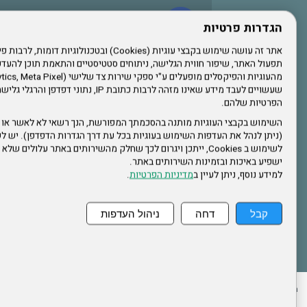
עשו לנו לייק בפייסבוק
הגדרות פרטיות
תפעול האתר, שיפור חווית הגלישה, ניתוחים סטטיסטיים והתאמת תוכן לה
הרשמו לערוץ היוטיוב שלנו
שעשויים לעבד מידע שאינו מזהה לרבות כתובת IP, נתונ
הפרטיות שלהם.
הרשמה לחבר
השימוש בקבצי העוגיות מותנה בהסכמתך המפורשת, הנך רשאי לא לאשר או 
(ניתן לנהל את העדפות השימוש בעוגיות בכל עת דרך הגדרות הדפדפן). יש לש
אתר צה"ל
לשימוש ב Cookies, ייתכן ויגרום לכך שחלק מהשירותים באתר עלולים ש
ישפיע באיכות ובזמינות השירותים באתר.
למידע נוסף, ניתן לעיין ב
מדיניות הפרטיות
.
תקנון האתר
קבל
דחה
ניהול העדפות
ההזמנות שלי
הצהרת נגישות
לעדכון פרטים אישיים
עמוד הבית
מפת את