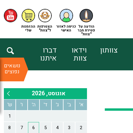
הודעה על
כניסה לאזור
הצטרפות
ההזמנות
פטירת חבר
האישי
ל"צוות"
שלי
''צוות''
צוותון
וידאו
דברו
צוות
איתנו
נושאים
נפוצים