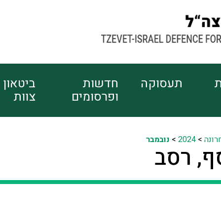
ת
תעסוקה
חדשות
ביטאון
ופרסומים
צוות
רונה
>
2024
>
נובמבר
ף, רסב