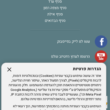
סניף ערד
סניף מצפה רמון
סניף אילת
סניף הבדואים
עשו לנו לייק בפייסבוק
הרשמו לערוץ היוטיוב שלנו
הגדרות פרטיות
הרשמה לחבר
אתר זה עושה שימוש בקבצי עוגיות (Cookies) ובטכנולוגיות דומות,
לרבות פיקסלים (Pixels), לצורך תפעול האתר, שיפור חווית הגלישה,
ניתוחים סטטיסטיים והתאמת תוכן להעדפת המשתמש. חלק מהעוגיות
אתר צה"ל
והפיקסלים מופעלים ע"י ספקי שירות צד שלישי (Google Analytics,
Meta Pixel וכו'), שעשויים לעבד מידע שאינו מזהה לרבות כתובת IP,
נתוני דפדפן והרגלי גלישה, בהתאם למדיניות הפרטיות שלהם.
תקנון האתר
השימוש בקבצי העוגיות מותנה בהסכמתך המפורשת, הנך רשאי לא