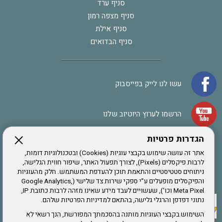
סניף ערד
סניף מצפה רמון
סניף אילת
סניף הבדואים
עשו לנו לייק בפייסבוק
הרשמו לערוץ היוטיוב שלנו
הגדרות פרטיות
הרשמה לחבר
אתר זה עושה שימוש בקבצי עוגיות (Cookies) ובטכנולוגיות דומות,
לרבות פיקסלים (Pixels), לצורך תפעול האתר, שיפור חווית הגלישה,
ניתוחים סטטיסטיים והתאמת תוכן להעדפת המשתמש. חלק מהעוגיות
אתר צה"ל
והפיקסלים מופעלים ע"י ספקי שירות צד שלישי (Google Analytics,
Meta Pixel וכו'), שעשויים לעבד מידע שאינו מזהה לרבות כתובת IP,
נתוני דפדפן והרגלי גלישה, בהתאם למדיניות הפרטיות שלהם.
תקנון האתר
השימוש בקבצי העוגיות מותנה בהסכמתך המפורשת, הנך רשאי לא