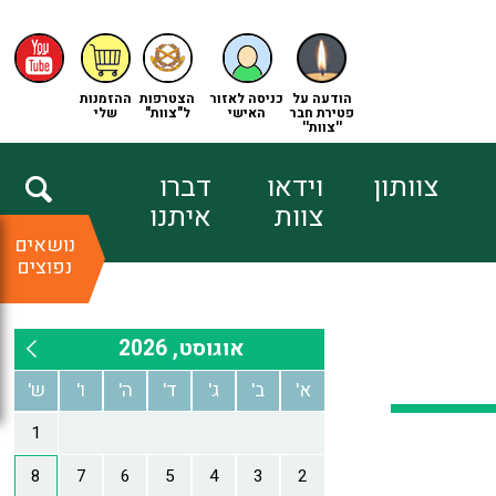
הודעה על
כניסה לאזור
הצטרפות
ההזמנות
פטירת חבר
האישי
ל"צוות"
שלי
''צוות''
צוותון
וידאו
דברו
צוות
איתנו
נושאים
נפוצים