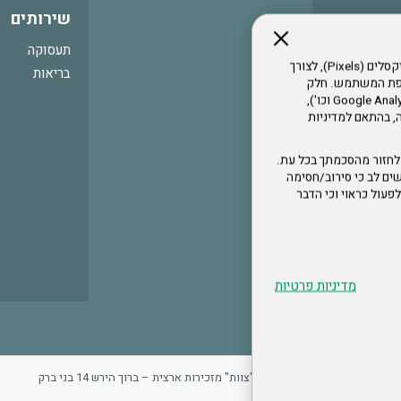
שירותים
תעסוקה
אתר זה עושה שימוש בקבצי עוגיות (Cookies) ובטכנולוגיות דומות, לרבות פיקסלים (Pixels), לצורך
בריאות
עדפת המשתמש. חלק
מהעוגיות והפיקסלים מופעלים ע"י ספקי שירות צד שלישי (Google Analytics, Meta Pixel וכו'),
י דפדפן והרגלי גלישה, בהתאם למדיניות
לחזור מהסכמתך בכל עת.
ים לב כי סירוב/חסימה
לא לפעול כראוי וכי הדבר
מדיניות פרטיות
ר
מדיניות פרטיות
ארגון "צוות" מזכירות ארצית – ברוך הירש 14 בני ברק