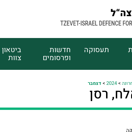
ת
תעסוקה
חדשות
ביטאון
ופרסומים
צוות
רונה
>
2024
>
דצמבר
ח, רסן
קה