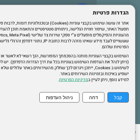
עשו לנו לייק בפייסבוק
הגדרות פרטיות
תפעול האתר, שיפור חווית הגלישה, ניתוחים סטטיסטיים והתאמת תוכן לה
הרשמו לערוץ היוטיוב שלנו
שעשויים לעבד מידע שאינו מזהה לרבות כתובת IP, נתונ
הפרטיות שלהם.
הרשמה לחבר
השימוש בקבצי העוגיות מותנה בהסכמתך המפורשת, הנך רשאי לא לאשר או 
(ניתן לנהל את העדפות השימוש בעוגיות בכל עת דרך הגדרות הדפדפן). יש לש
אתר צה"ל
לשימוש ב Cookies, ייתכן ויגרום לכך שחלק מהשירותים באתר עלולים ש
ישפיע באיכות ובזמינות השירותים באתר.
למידע נוסף, ניתן לעיין ב
מדיניות הפרטיות
.
תקנון האתר
קבל
דחה
ניהול העדפות
ההזמנות שלי
הצהרת נגישות
לעדכון פרטים אישיים
עמוד הבית
מפת את