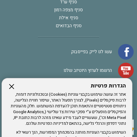
סניף ערד
סניף מצפה רמון
סניף אילת
סניף הבדואים
עשו לנו לייק בפייסבוק
הרשמו לערוץ היוטיוב שלנו
הגדרות פרטיות
הרשמה לחבר
אתר זה עושה שימוש בקבצי עוגיות (Cookies) ובטכנולוגיות דומות,
לרבות פיקסלים (Pixels), לצורך תפעול האתר, שיפור חווית הגלישה,
ניתוחים סטטיסטיים והתאמת תוכן להעדפת המשתמש. חלק מהעוגיות
אתר צה"ל
והפיקסלים מופעלים ע"י ספקי שירות צד שלישי (Google Analytics,
Meta Pixel וכו'), שעשויים לעבד מידע שאינו מזהה לרבות כתובת IP,
נתוני דפדפן והרגלי גלישה, בהתאם למדיניות הפרטיות שלהם.
תקנון האתר
השימוש בקבצי העוגיות מותנה בהסכמתך המפורשת, הנך רשאי לא