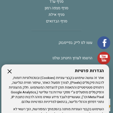
סניף ערד
סניף מצפה רמון
סניף אילת
סניף הבדואים
עשו לנו לייק בפייסבוק
הרשמו לערוץ היוטיוב שלנו
הגדרות פרטיות
הרשמה לחבר
אתר זה עושה שימוש בקבצי עוגיות (Cookies) ובטכנולוגיות דומות,
לרבות פיקסלים (Pixels), לצורך תפעול האתר, שיפור חווית הגלישה,
ניתוחים סטטיסטיים והתאמת תוכן להעדפת המשתמש. חלק מהעוגיות
אתר צה"ל
והפיקסלים מופעלים ע"י ספקי שירות צד שלישי (Google Analytics,
Meta Pixel וכו'), שעשויים לעבד מידע שאינו מזהה לרבות כתובת IP,
נתוני דפדפן והרגלי גלישה, בהתאם למדיניות הפרטיות שלהם.
תקנון האתר
השימוש בקבצי העוגיות מותנה בהסכמתך המפורשת, הנך רשאי לא