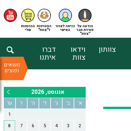
הודעה על
כניסה לאזור
הצטרפות
ההזמנות
פטירת חבר
האישי
ל"צוות"
שלי
''צוות''
צוותון
וידאו
דברו
צוות
איתנו
נושאים
נפוצים