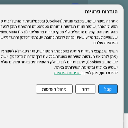
עשו לנו לייק בפייסבוק
הגדרות פרטיות
תפעול האתר, שיפור חווית הגלישה, ניתוחים סטטיסטיים והתאמת תוכן לה
הרשמו לערוץ היוטיוב שלנו
שעשויים לעבד מידע שאינו מזהה לרבות כתובת IP, נתונ
הפרטיות שלהם.
הרשמה לחבר
השימוש בקבצי העוגיות מותנה בהסכמתך המפורשת, הנך רשאי לא לאשר או 
(ניתן לנהל את העדפות השימוש בעוגיות בכל עת דרך הגדרות הדפדפן). יש לש
אתר צה"ל
לשימוש ב Cookies, ייתכן ויגרום לכך שחלק מהשירותים באתר עלולים ש
ישפיע באיכות ובזמינות השירותים באתר.
למידע נוסף, ניתן לעיין ב
מדיניות הפרטיות
.
תקנון האתר
קבל
דחה
ניהול העדפות
ההזמנות שלי
הצהרת נגישות
לעדכון פרטים אישיים
עמוד הבית
מפת את