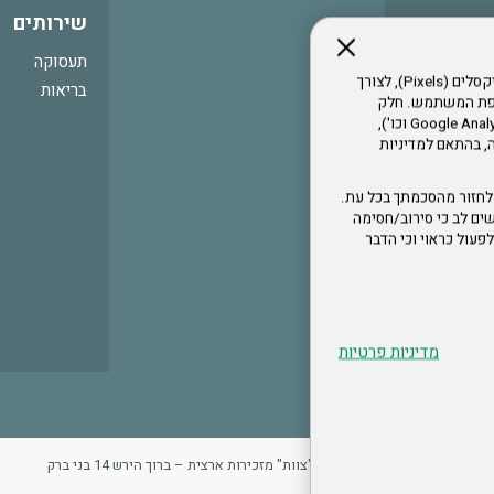
שירותים
תעסוקה
אתר זה עושה שימוש בקבצי עוגיות (Cookies) ובטכנולוגיות דומות, לרבות פיקסלים (Pixels), לצורך
בריאות
עדפת המשתמש. חלק
מהעוגיות והפיקסלים מופעלים ע"י ספקי שירות צד שלישי (Google Analytics, Meta Pixel וכו'),
י דפדפן והרגלי גלישה, בהתאם למדיניות
לחזור מהסכמתך בכל עת.
ים לב כי סירוב/חסימה
לא לפעול כראוי וכי הדבר
מדיניות פרטיות
ר
מדיניות פרטיות
ארגון "צוות" מזכירות ארצית – ברוך הירש 14 בני ברק