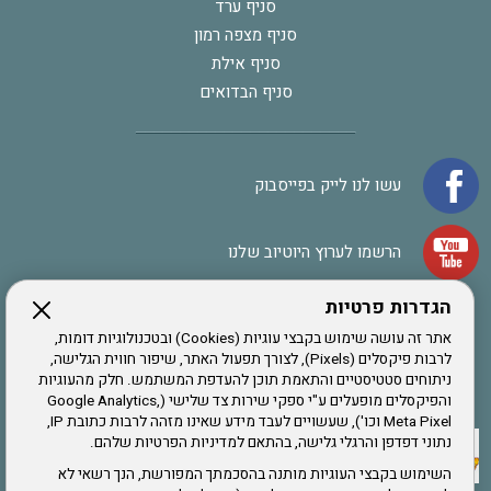
סניף ערד
סניף מצפה רמון
סניף אילת
סניף הבדואים
עשו לנו לייק בפייסבוק
הרשמו לערוץ היוטיוב שלנו
הגדרות פרטיות
הרשמה לחבר
אתר זה עושה שימוש בקבצי עוגיות (Cookies) ובטכנולוגיות דומות,
לרבות פיקסלים (Pixels), לצורך תפעול האתר, שיפור חווית הגלישה,
ניתוחים סטטיסטיים והתאמת תוכן להעדפת המשתמש. חלק מהעוגיות
אתר צה"ל
והפיקסלים מופעלים ע"י ספקי שירות צד שלישי (Google Analytics,
Meta Pixel וכו'), שעשויים לעבד מידע שאינו מזהה לרבות כתובת IP,
נתוני דפדפן והרגלי גלישה, בהתאם למדיניות הפרטיות שלהם.
תקנון האתר
השימוש בקבצי העוגיות מותנה בהסכמתך המפורשת, הנך רשאי לא