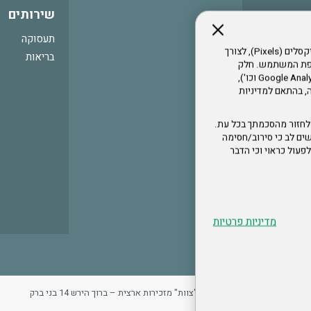
שירותים
תעסוקה
אתר זה עושה שימוש בקבצי עוגיות (Cookies) ובטכנולוגיות דומות, לרבות פיקסלים (Pixels), לצורך
בריאות
עדפת המשתמש. חלק
מהעוגיות והפיקסלים מופעלים ע"י ספקי שירות צד שלישי (Google Analytics, Meta Pixel וכו'),
י דפדפן והרגלי גלישה, בהתאם למדיניות
לחזור מהסכמתך בכל עת.
ים לב כי סירוב/חסימה
לא לפעול כראוי וכי הדבר
מדיניות פרטיות
ר
מדיניות פרטיות
ארגון "צוות" מזכירות ארצית – ברוך הירש 14 בני ברק