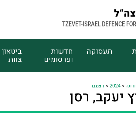
ת
תעסוקה
חדשות
ביטאון
ופרסומים
צוות
רונה
>
2024
>
דצמבר
 יעקב, רסן