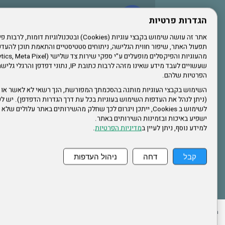
עשו לנו לייק בפייסבוק
הגדרות פרטיות
תפעול האתר, שיפור חווית הגלישה, ניתוחים סטטיסטיים והתאמת תוכן לה
הרשמו לערוץ היוטיוב שלנו
שעשויים לעבד מידע שאינו מזהה לרבות כתובת IP, נתונ
הפרטיות שלהם.
הרשמה לחבר
השימוש בקבצי העוגיות מותנה בהסכמתך המפורשת, הנך רשאי לא לאשר או 
(ניתן לנהל את העדפות השימוש בעוגיות בכל עת דרך הגדרות הדפדפן). יש לש
אתר צה"ל
לשימוש ב Cookies, ייתכן ויגרום לכך שחלק מהשירותים באתר עלולים ש
ישפיע באיכות ובזמינות השירותים באתר.
למידע נוסף, ניתן לעיין ב
מדיניות הפרטיות
.
תקנון האתר
קבל
דחה
ניהול העדפות
ההזמנות שלי
הצהרת נגישות
לעדכון פרטים אישיים
עמוד הבית
מפת את