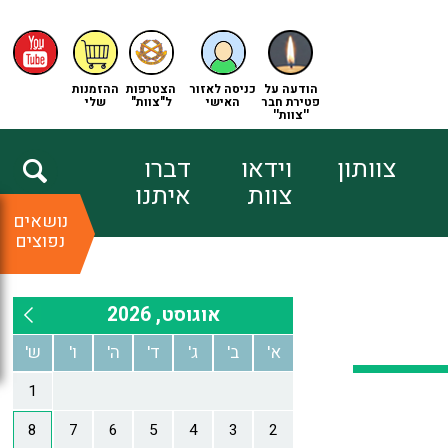
הודעה על
כניסה לאזור
הצטרפות
ההזמנות
פטירת חבר
האישי
ל"צוות"
שלי
''צוות''
צוותון
וידאו
דברו
צוות
איתנו
נושאים
נפוצים