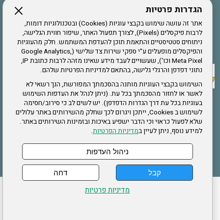
הגדרות פרטיות
הרשמה לחבר
אתר זה עושה שימוש בקבצי עוגיות (Cookies) ובטכנולוגיות דומות,
לרבות פיקסלים (Pixels), לצורך תפעול האתר, שיפור חווית הגלישה,
ניתוחים סטטיסטיים והתאמת תוכן להעדפת המשתמש. חלק מהעוגיות
אתר צה"ל
והפיקסלים מופעלים ע"י ספקי שירות צד שלישי (Google Analytics,
Meta Pixel וכו'), שעשויים לעבד מידע שאינו מזהה לרבות כתובת IP,
נתוני דפדפן והרגלי גלישה, בהתאם למדיניות הפרטיות שלהם.
תקנון האתר
השימוש בקבצי העוגיות מותנה בהסכמתך המפורשת, הנך רשאי לא
לאשר או לחזור מהסכמתך בכל עת. (ניתן לנהל את העדפות השימוש
בעוגיות בכל עת דרך הגדרות הדפדפן). יש לשים לב כי סירוב/חסימה
לשימוש ב Cookies, ייתכן ויגרום לכך שחלק מהשירותים באתר עלולים
שירותים
שלא לפעול כראוי וכי הדבר ישפיע באיכות ובזמינות השירותים באתר.
למידע נוסף, ניתן לעיין ב
מדיניות הפרטיות
.
תעסוקה
בריאות
ניהול העדפות
קבל
דחה
ההזמנות שלי
הצהרת נגישות
לעדכון פרטים אישיים
עמוד הבית
מדיניות פרטיות
מפת אתר
מדיניות פרטיות
ארגון "צוות" מזכירות ארצית – ברוך הירש 14 בני ברק