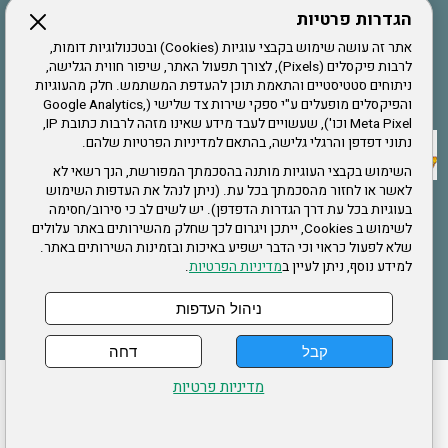
הגדרות פרטיות
הרשמה לחבר
אתר זה עושה שימוש בקבצי עוגיות (Cookies) ובטכנולוגיות דומות,
לרבות פיקסלים (Pixels), לצורך תפעול האתר, שיפור חווית הגלישה,
ניתוחים סטטיסטיים והתאמת תוכן להעדפת המשתמש. חלק מהעוגיות
אתר צה"ל
והפיקסלים מופעלים ע"י ספקי שירות צד שלישי (Google Analytics,
Meta Pixel וכו'), שעשויים לעבד מידע שאינו מזהה לרבות כתובת IP,
נתוני דפדפן והרגלי גלישה, בהתאם למדיניות הפרטיות שלהם.
תקנון האתר
השימוש בקבצי העוגיות מותנה בהסכמתך המפורשת, הנך רשאי לא
לאשר או לחזור מהסכמתך בכל עת. (ניתן לנהל את העדפות השימוש
בעוגיות בכל עת דרך הגדרות הדפדפן). יש לשים לב כי סירוב/חסימה
לשימוש ב Cookies, ייתכן ויגרום לכך שחלק מהשירותים באתר עלולים
שירותים
שלא לפעול כראוי וכי הדבר ישפיע באיכות ובזמינות השירותים באתר.
למידע נוסף, ניתן לעיין ב
מדיניות הפרטיות
.
תעסוקה
בריאות
ניהול העדפות
קבל
דחה
ההזמנות שלי
הצהרת נגישות
לעדכון פרטים אישיים
עמוד הבית
מדיניות פרטיות
מפת אתר
מדיניות פרטיות
ארגון "צוות" מזכירות ארצית – ברוך הירש 14 בני ברק