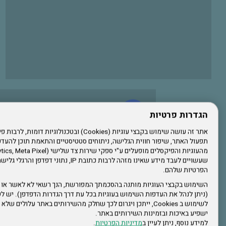
עשו לנו לייק בפייסבוק
הגדרות פרטיות
תפעול האתר, שיפור חווית הגלישה, ניתוחים סטטיסטיים והתאמת תוכן לה
הרשמו לערוץ היוטיוב שלנו
שעשויים לעבד מידע שאינו מזהה לרבות כתובת IP, נתונ
הפרטיות שלהם.
הרשמה לחבר
השימוש בקבצי העוגיות מותנה בהסכמתך המפורשת, הנך רשאי לא לאשר או 
(ניתן לנהל את העדפות השימוש בעוגיות בכל עת דרך הגדרות הדפדפן). יש לש
אתר צה"ל
לשימוש ב Cookies, ייתכן ויגרום לכך שחלק מהשירותים באתר עלולים ש
ישפיע באיכות ובזמינות השירותים באתר.
למידע נוסף, ניתן לעיין ב
מדיניות הפרטיות
.