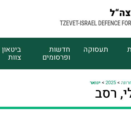
ת
תעסוקה
חדשות
ביטאון
ופרסומים
צוות
רונה
>
2025
>
ינואר
, רסב