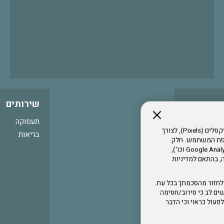
שירותים
תעסוקה
אתר זה עושה שימוש בקבצי עוגיות (Cookies) ובטכנולוגיות דומות, לרבות פיקסלים (Pixels), לצורך
בריאות
עדפת המשתמש. חלק
מהעוגיות והפיקסלים מופעלים ע"י ספקי שירות צד שלישי (Google Analytics, Meta Pixel וכו'),
י דפדפן והרגלי גלישה, בהתאם למדיניות
לחזור מהסכמתך בכל עת.
ים לב כי סירוב/חסימה
לא לפעול כראוי וכי הדבר