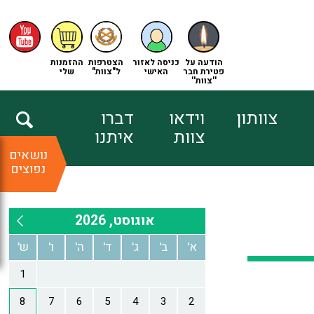
הודעה על
כניסה לאזור
הצטרפות
ההזמנות
פטירת חבר
האישי
ל"צוות"
שלי
''צוות''
צוותון
וידאו
דברו
צוות
איתנו
נושאים
נפוצים