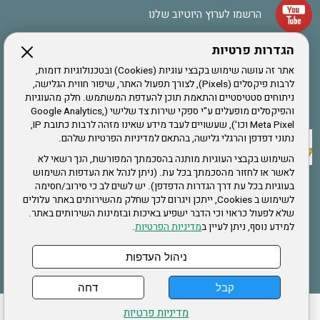
הרשמו לערוץ היוטיוב שלנו
הגדרות פרטיות
הרשמה לחבר
אתר זה עושה שימוש בקבצי עוגיות (Cookies) ובטכנולוגיות דומות,
לרבות פיקסלים (Pixels), לצורך תפעול האתר, שיפור חווית הגלישה,
ניתוחים סטטיסטיים והתאמת תוכן להעדפת המשתמש. חלק מהעוגיות
אתר צה"ל
והפיקסלים מופעלים ע"י ספקי שירות צד שלישי (Google Analytics,
Meta Pixel וכו'), שעשויים לעבד מידע שאינו מזהה לרבות כתובת IP,
נתוני דפדפן והרגלי גלישה, בהתאם למדיניות הפרטיות שלהם.
תקנון האתר
השימוש בקבצי העוגיות מותנה בהסכמתך המפורשת, הנך רשאי לא
לאשר או לחזור מהסכמתך בכל עת. (ניתן לנהל את העדפות השימוש
בעוגיות בכל עת דרך הגדרות הדפדפן). יש לשים לב כי סירוב/חסימה
לשימוש ב Cookies, ייתכן ויגרום לכך שחלק מהשירותים באתר עלולים
שירותים
שלא לפעול כראוי וכי הדבר ישפיע באיכות ובזמינות השירותים באתר.
למידע נוסף, ניתן לעיין ב
מדיניות הפרטיות
.
תעסוקה
בריאות
ניהול העדפות
קבל
דחה
ההזמנות שלי
הצהרת נגישות
לעדכון פרטים אישיים
עמוד הבית
מדיניות פרטיות