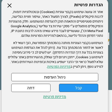
הגדרות פרטיות
הרשמה לחבר
אתר זה עושה שימוש בקבצי עוגיות (Cookies) ובטכנולוגיות דומות,
לרבות פיקסלים (Pixels), לצורך תפעול האתר, שיפור חווית הגלישה,
ניתוחים סטטיסטיים והתאמת תוכן להעדפת המשתמש. חלק מהעוגיות
אתר צה"ל
והפיקסלים מופעלים ע"י ספקי שירות צד שלישי (Google Analytics,
Meta Pixel וכו'), שעשויים לעבד מידע שאינו מזהה לרבות כתובת IP,
נתוני דפדפן והרגלי גלישה, בהתאם למדיניות הפרטיות שלהם.
תקנון האתר
השימוש בקבצי העוגיות מותנה בהסכמתך המפורשת, הנך רשאי לא
לאשר או לחזור מהסכמתך בכל עת. (ניתן לנהל את העדפות השימוש
בעוגיות בכל עת דרך הגדרות הדפדפן). יש לשים לב כי סירוב/חסימה
לשימוש ב Cookies, ייתכן ויגרום לכך שחלק מהשירותים באתר עלולים
שירותים
שלא לפעול כראוי וכי הדבר ישפיע באיכות ובזמינות השירותים באתר.
למידע נוסף, ניתן לעיין ב
מדיניות הפרטיות
.
תעסוקה
בריאות
ניהול העדפות
קבל
דחה
ההזמנות שלי
הצהרת נגישות
לעדכון פרטים אישיים
עמוד הבית
מדיניות פרטיות
מפת אתר
מדיניות פרטיות
ארגון "צוות" מזכירות ארצית – ברוך הירש 14 בני ברק