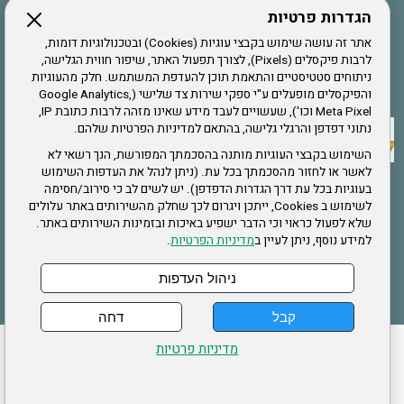
הגדרות פרטיות
הרשמה לחבר
אתר זה עושה שימוש בקבצי עוגיות (Cookies) ובטכנולוגיות דומות,
לרבות פיקסלים (Pixels), לצורך תפעול האתר, שיפור חווית הגלישה,
ניתוחים סטטיסטיים והתאמת תוכן להעדפת המשתמש. חלק מהעוגיות
אתר צה"ל
והפיקסלים מופעלים ע"י ספקי שירות צד שלישי (Google Analytics,
Meta Pixel וכו'), שעשויים לעבד מידע שאינו מזהה לרבות כתובת IP,
נתוני דפדפן והרגלי גלישה, בהתאם למדיניות הפרטיות שלהם.
תקנון האתר
השימוש בקבצי העוגיות מותנה בהסכמתך המפורשת, הנך רשאי לא
לאשר או לחזור מהסכמתך בכל עת. (ניתן לנהל את העדפות השימוש
בעוגיות בכל עת דרך הגדרות הדפדפן). יש לשים לב כי סירוב/חסימה
לשימוש ב Cookies, ייתכן ויגרום לכך שחלק מהשירותים באתר עלולים
שירותים
שלא לפעול כראוי וכי הדבר ישפיע באיכות ובזמינות השירותים באתר.
למידע נוסף, ניתן לעיין ב
מדיניות הפרטיות
.
תעסוקה
בריאות
ניהול העדפות
קבל
דחה
ההזמנות שלי
הצהרת נגישות
לעדכון פרטים אישיים
עמוד הבית
מדיניות פרטיות
מפת אתר
מדיניות פרטיות
ארגון "צוות" מזכירות ארצית – ברוך הירש 14 בני ברק