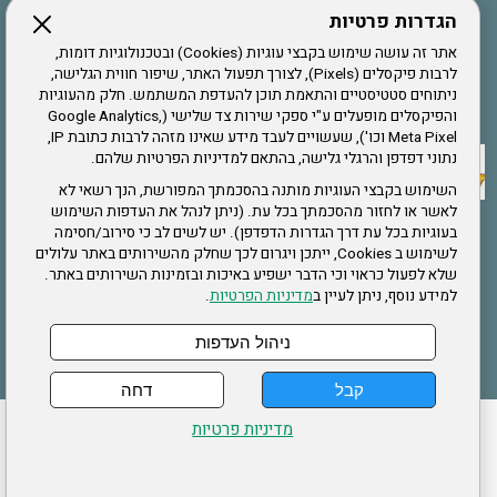
הגדרות פרטיות
הרשמה לחבר
אתר זה עושה שימוש בקבצי עוגיות (Cookies) ובטכנולוגיות דומות,
לרבות פיקסלים (Pixels), לצורך תפעול האתר, שיפור חווית הגלישה,
ניתוחים סטטיסטיים והתאמת תוכן להעדפת המשתמש. חלק מהעוגיות
אתר צה"ל
והפיקסלים מופעלים ע"י ספקי שירות צד שלישי (Google Analytics,
Meta Pixel וכו'), שעשויים לעבד מידע שאינו מזהה לרבות כתובת IP,
נתוני דפדפן והרגלי גלישה, בהתאם למדיניות הפרטיות שלהם.
תקנון האתר
השימוש בקבצי העוגיות מותנה בהסכמתך המפורשת, הנך רשאי לא
לאשר או לחזור מהסכמתך בכל עת. (ניתן לנהל את העדפות השימוש
בעוגיות בכל עת דרך הגדרות הדפדפן). יש לשים לב כי סירוב/חסימה
לשימוש ב Cookies, ייתכן ויגרום לכך שחלק מהשירותים באתר עלולים
שירותים
שלא לפעול כראוי וכי הדבר ישפיע באיכות ובזמינות השירותים באתר.
למידע נוסף, ניתן לעיין ב
מדיניות הפרטיות
.
תעסוקה
בריאות
ניהול העדפות
קבל
דחה
ההזמנות שלי
הצהרת נגישות
לעדכון פרטים אישיים
עמוד הבית
מדיניות פרטיות
מפת אתר
מדיניות פרטיות
ארגון "צוות" מזכירות ארצית – ברוך הירש 14 בני ברק