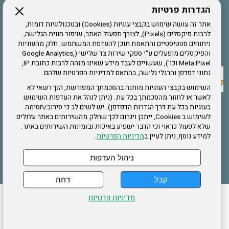
הגדרות פרטיות
הרשמה לחבר
אתר זה עושה שימוש בקבצי עוגיות (Cookies) ובטכנולוגיות דומות,
לרבות פיקסלים (Pixels), לצורך תפעול האתר, שיפור חווית הגלישה,
ניתוחים סטטיסטיים והתאמת תוכן להעדפת המשתמש. חלק מהעוגיות
אתר צה"ל
והפיקסלים מופעלים ע"י ספקי שירות צד שלישי (Google Analytics,
Meta Pixel וכו'), שעשויים לעבד מידע שאינו מזהה לרבות כתובת IP,
נתוני דפדפן והרגלי גלישה, בהתאם למדיניות הפרטיות שלהם.
תקנון האתר
השימוש בקבצי העוגיות מותנה בהסכמתך המפורשת, הנך רשאי לא
לאשר או לחזור מהסכמתך בכל עת. (ניתן לנהל את העדפות השימוש
בעוגיות בכל עת דרך הגדרות הדפדפן). יש לשים לב כי סירוב/חסימה
לשימוש ב Cookies, ייתכן ויגרום לכך שחלק מהשירותים באתר עלולים
שירותים
שלא לפעול כראוי וכי הדבר ישפיע באיכות ובזמינות השירותים באתר.
למידע נוסף, ניתן לעיין ב
מדיניות הפרטיות
.
תעסוקה
בריאות
ניהול העדפות
קבל
דחה
ההזמנות שלי
הצהרת נגישות
לעדכון פרטים אישיים
עמוד הבית
מדיניות פרטיות
מפת אתר
מדיניות פרטיות
ארגון "צוות" מזכירות ארצית – ברוך הירש 14 בני ברק