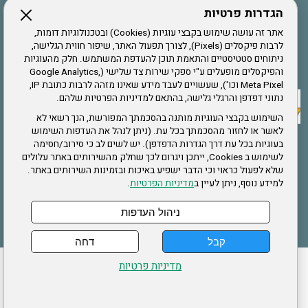
הגדרות פרטיות
הרשמה לחבר
אתר זה עושה שימוש בקבצי עוגיות (Cookies) ובטכנולוגיות דומות,
לרבות פיקסלים (Pixels), לצורך תפעול האתר, שיפור חווית הגלישה,
ניתוחים סטטיסטיים והתאמת תוכן להעדפת המשתמש. חלק מהעוגיות
אתר צה"ל
והפיקסלים מופעלים ע"י ספקי שירות צד שלישי (Google Analytics,
Meta Pixel וכו'), שעשויים לעבד מידע שאינו מזהה לרבות כתובת IP,
נתוני דפדפן והרגלי גלישה, בהתאם למדיניות הפרטיות שלהם.
תקנון האתר
השימוש בקבצי העוגיות מותנה בהסכמתך המפורשת, הנך רשאי לא
לאשר או לחזור מהסכמתך בכל עת. (ניתן לנהל את העדפות השימוש
בעוגיות בכל עת דרך הגדרות הדפדפן). יש לשים לב כי סירוב/חסימה
לשימוש ב Cookies, ייתכן ויגרום לכך שחלק מהשירותים באתר עלולים
שירותים
שלא לפעול כראוי וכי הדבר ישפיע באיכות ובזמינות השירותים באתר.
למידע נוסף, ניתן לעיין ב
מדיניות הפרטיות
.
תעסוקה
בריאות
ניהול העדפות
קבל
דחה
ההזמנות שלי
הצהרת נגישות
לעדכון פרטים אישיים
עמוד הבית
מדיניות פרטיות
מפת אתר
מדיניות פרטיות
ארגון "צוות" מזכירות ארצית – ברוך הירש 14 בני ברק