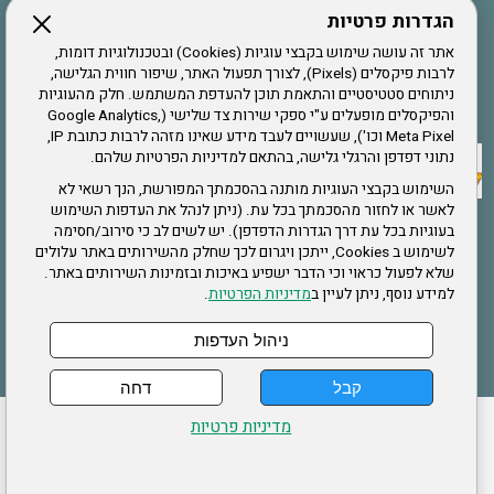
הגדרות פרטיות
הרשמה לחבר
אתר זה עושה שימוש בקבצי עוגיות (Cookies) ובטכנולוגיות דומות,
לרבות פיקסלים (Pixels), לצורך תפעול האתר, שיפור חווית הגלישה,
ניתוחים סטטיסטיים והתאמת תוכן להעדפת המשתמש. חלק מהעוגיות
אתר צה"ל
והפיקסלים מופעלים ע"י ספקי שירות צד שלישי (Google Analytics,
Meta Pixel וכו'), שעשויים לעבד מידע שאינו מזהה לרבות כתובת IP,
נתוני דפדפן והרגלי גלישה, בהתאם למדיניות הפרטיות שלהם.
תקנון האתר
השימוש בקבצי העוגיות מותנה בהסכמתך המפורשת, הנך רשאי לא
לאשר או לחזור מהסכמתך בכל עת. (ניתן לנהל את העדפות השימוש
בעוגיות בכל עת דרך הגדרות הדפדפן). יש לשים לב כי סירוב/חסימה
לשימוש ב Cookies, ייתכן ויגרום לכך שחלק מהשירותים באתר עלולים
שירותים
שלא לפעול כראוי וכי הדבר ישפיע באיכות ובזמינות השירותים באתר.
למידע נוסף, ניתן לעיין ב
מדיניות הפרטיות
.
תעסוקה
בריאות
ניהול העדפות
קבל
דחה
ההזמנות שלי
הצהרת נגישות
לעדכון פרטים אישיים
עמוד הבית
מדיניות פרטיות
מפת אתר
מדיניות פרטיות
ארגון "צוות" מזכירות ארצית – ברוך הירש 14 בני ברק