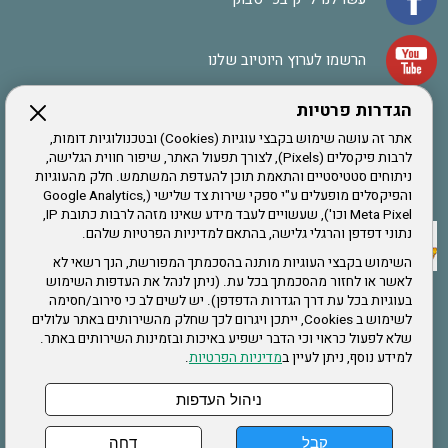
הרשמו לערוץ היוטיוב שלנו
הגדרות פרטיות
הרשמה לחבר
אתר זה עושה שימוש בקבצי עוגיות (Cookies) ובטכנולוגיות דומות,
לרבות פיקסלים (Pixels), לצורך תפעול האתר, שיפור חווית הגלישה,
ניתוחים סטטיסטיים והתאמת תוכן להעדפת המשתמש. חלק מהעוגיות
אתר צה"ל
והפיקסלים מופעלים ע"י ספקי שירות צד שלישי (Google Analytics,
Meta Pixel וכו'), שעשויים לעבד מידע שאינו מזהה לרבות כתובת IP,
נתוני דפדפן והרגלי גלישה, בהתאם למדיניות הפרטיות שלהם.
תקנון האתר
השימוש בקבצי העוגיות מותנה בהסכמתך המפורשת, הנך רשאי לא
לאשר או לחזור מהסכמתך בכל עת. (ניתן לנהל את העדפות השימוש
בעוגיות בכל עת דרך הגדרות הדפדפן). יש לשים לב כי סירוב/חסימה
לשימוש ב Cookies, ייתכן ויגרום לכך שחלק מהשירותים באתר עלולים
שירותים
שלא לפעול כראוי וכי הדבר ישפיע באיכות ובזמינות השירותים באתר.
למידע נוסף, ניתן לעיין ב
מדיניות הפרטיות
.
תעסוקה
בריאות
ניהול העדפות
קבל
דחה