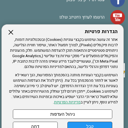
הרשמו לערוץ היוטיוב שלנו
הגדרות פרטיות
הרשמה לחבר
אתר זה עושה שימוש בקבצי עוגיות (Cookies) ובטכנולוגיות דומות,
לרבות פיקסלים (Pixels), לצורך תפעול האתר, שיפור חווית הגלישה,
ניתוחים סטטיסטיים והתאמת תוכן להעדפת המשתמש. חלק מהעוגיות
אתר צה"ל
והפיקסלים מופעלים ע"י ספקי שירות צד שלישי (Google Analytics,
Meta Pixel וכו'), שעשויים לעבד מידע שאינו מזהה לרבות כתובת IP,
נתוני דפדפן והרגלי גלישה, בהתאם למדיניות הפרטיות שלהם.
תקנון האתר
השימוש בקבצי העוגיות מותנה בהסכמתך המפורשת, הנך רשאי לא
לאשר או לחזור מהסכמתך בכל עת. (ניתן לנהל את העדפות השימוש
בעוגיות בכל עת דרך הגדרות הדפדפן). יש לשים לב כי סירוב/חסימה
לשימוש ב Cookies, ייתכן ויגרום לכך שחלק מהשירותים באתר עלולים
שירותים
שלא לפעול כראוי וכי הדבר ישפיע באיכות ובזמינות השירותים באתר.
למידע נוסף, ניתן לעיין ב
מדיניות הפרטיות
.
תעסוקה
בריאות
ניהול העדפות
קבל
דחה