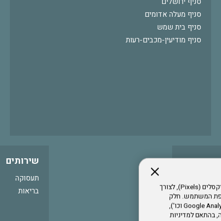
סניף ירושלים
סניף מעלה אדומים
סניף בית שמש
סניף מודיעין-מכבים-רעות
שירותים
תעסוקה
אתר זה עושה שימוש בקבצי עוגיות (Cookies) ובטכנולוגיות דומות, לרבות פיקסלים (Pixels), לצורך
בריאות
עדפת המשתמש. חלק
מהעוגיות והפיקסלים מופעלים ע"י ספקי שירות צד שלישי (Google Analytics, Meta Pixel וכו'),
י דפדפן והרגלי גלישה, בהתאם למדיניות