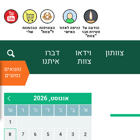
הודעה על
כניסה לאזור
הצטרפות
ההזמנות
פטירת חבר
האישי
ל"צוות"
שלי
''צוות''
צוותון
וידאו
דברו
צוות
איתנו
נושאים
נפוצים