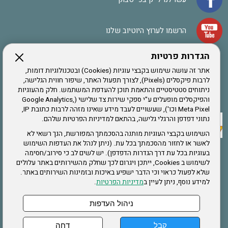
הרשמו לערוץ היוטיוב שלנו
הגדרות פרטיות
הרשמה לחבר
אתר זה עושה שימוש בקבצי עוגיות (Cookies) ובטכנולוגיות דומות,
לרבות פיקסלים (Pixels), לצורך תפעול האתר, שיפור חווית הגלישה,
ניתוחים סטטיסטיים והתאמת תוכן להעדפת המשתמש. חלק מהעוגיות
אתר צה"ל
והפיקסלים מופעלים ע"י ספקי שירות צד שלישי (Google Analytics,
Meta Pixel וכו'), שעשויים לעבד מידע שאינו מזהה לרבות כתובת IP,
נתוני דפדפן והרגלי גלישה, בהתאם למדיניות הפרטיות שלהם.
תקנון האתר
השימוש בקבצי העוגיות מותנה בהסכמתך המפורשת, הנך רשאי לא
לאשר או לחזור מהסכמתך בכל עת. (ניתן לנהל את העדפות השימוש
בעוגיות בכל עת דרך הגדרות הדפדפן). יש לשים לב כי סירוב/חסימה
לשימוש ב Cookies, ייתכן ויגרום לכך שחלק מהשירותים באתר עלולים
שירותים
שלא לפעול כראוי וכי הדבר ישפיע באיכות ובזמינות השירותים באתר.
למידע נוסף, ניתן לעיין ב
מדיניות הפרטיות
.
תעסוקה
בריאות
ניהול העדפות
קבל
דחה