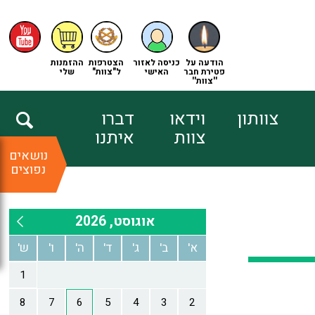
הודעה על
כניסה לאזור
הצטרפות
ההזמנות
פטירת חבר
האישי
ל"צוות"
שלי
''צוות''
צוותון
וידאו
דברו
צוות
איתנו
נושאים
נפוצים