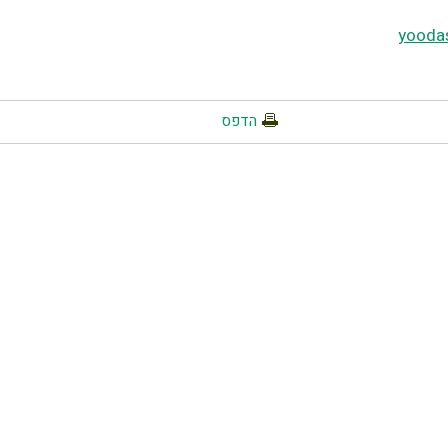
yooda
הדפס