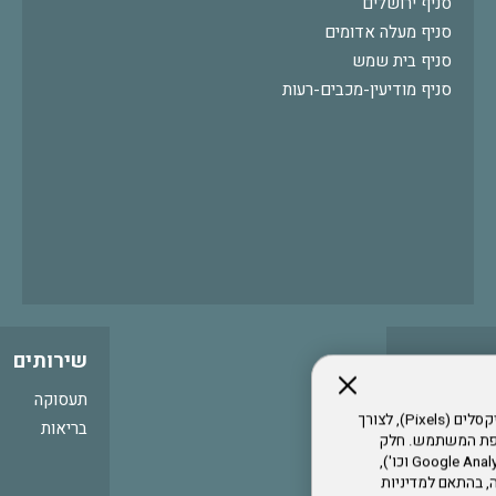
סניף ירושלים
סניף מעלה אדומים
סניף בית שמש
סניף מודיעין-מכבים-רעות
שירותים
תעסוקה
אתר זה עושה שימוש בקבצי עוגיות (Cookies) ובטכנולוגיות דומות, לרבות פיקסלים (Pixels), לצורך
בריאות
עדפת המשתמש. חלק
מהעוגיות והפיקסלים מופעלים ע"י ספקי שירות צד שלישי (Google Analytics, Meta Pixel וכו'),
י דפדפן והרגלי גלישה, בהתאם למדיניות