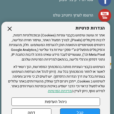
הרשמו לערוץ היוטיוב שלנו
הגדרות פרטיות
הרשמה לחבר
אתר זה עושה שימוש בקבצי עוגיות (Cookies) ובטכנולוגיות דומות,
לרבות פיקסלים (Pixels), לצורך תפעול האתר, שיפור חווית הגלישה,
ניתוחים סטטיסטיים והתאמת תוכן להעדפת המשתמש. חלק מהעוגיות
אתר צה"ל
והפיקסלים מופעלים ע"י ספקי שירות צד שלישי (Google Analytics,
Meta Pixel וכו'), שעשויים לעבד מידע שאינו מזהה לרבות כתובת IP,
נתוני דפדפן והרגלי גלישה, בהתאם למדיניות הפרטיות שלהם.
תקנון האתר
השימוש בקבצי העוגיות מותנה בהסכמתך המפורשת, הנך רשאי לא
לאשר או לחזור מהסכמתך בכל עת. (ניתן לנהל את העדפות השימוש
בעוגיות בכל עת דרך הגדרות הדפדפן). יש לשים לב כי סירוב/חסימה
לשימוש ב Cookies, ייתכן ויגרום לכך שחלק מהשירותים באתר עלולים
שירותים
שלא לפעול כראוי וכי הדבר ישפיע באיכות ובזמינות השירותים באתר.
למידע נוסף, ניתן לעיין ב
מדיניות הפרטיות
.
תעסוקה
בריאות
ניהול העדפות
קבל
דחה