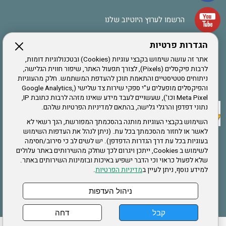
הרשמו לערוץ היוטיוב שלנו
הגדרות פרטיות
הרשמה לחבר
אתר זה עושה שימוש בקבצי עוגיות (Cookies) ובטכנולוגיות דומות,
לרבות פיקסלים (Pixels), לצורך תפעול האתר, שיפור חווית הגלישה,
ניתוחים סטטיסטיים והתאמת תוכן להעדפת המשתמש. חלק מהעוגיות
אתר צה"ל
והפיקסלים מופעלים ע"י ספקי שירות צד שלישי (Google Analytics,
Meta Pixel וכו'), שעשויים לעבד מידע שאינו מזהה לרבות כתובת IP,
נתוני דפדפן והרגלי גלישה, בהתאם למדיניות הפרטיות שלהם.
תקנון האתר
השימוש בקבצי העוגיות מותנה בהסכמתך המפורשת, הנך רשאי לא
לאשר או לחזור מהסכמתך בכל עת. (ניתן לנהל את העדפות השימוש
בעוגיות בכל עת דרך הגדרות הדפדפן). יש לשים לב כי סירוב/חסימה
לשימוש ב Cookies, ייתכן ויגרום לכך שחלק מהשירותים באתר עלולים
שירותים
שלא לפעול כראוי וכי הדבר ישפיע באיכות ובזמינות השירותים באתר.
למידע נוסף, ניתן לעיין ב
מדיניות הפרטיות
.
תעסוקה
בריאות
ניהול העדפות
קבל
דחה