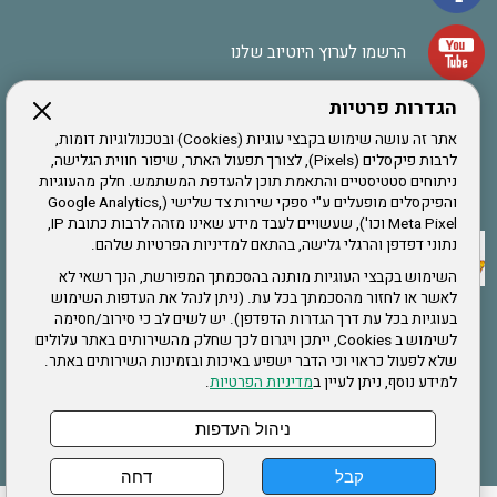
הרשמו לערוץ היוטיוב שלנו
הגדרות פרטיות
הרשמה לחבר
אתר זה עושה שימוש בקבצי עוגיות (Cookies) ובטכנולוגיות דומות,
לרבות פיקסלים (Pixels), לצורך תפעול האתר, שיפור חווית הגלישה,
ניתוחים סטטיסטיים והתאמת תוכן להעדפת המשתמש. חלק מהעוגיות
אתר צה"ל
והפיקסלים מופעלים ע"י ספקי שירות צד שלישי (Google Analytics,
Meta Pixel וכו'), שעשויים לעבד מידע שאינו מזהה לרבות כתובת IP,
נתוני דפדפן והרגלי גלישה, בהתאם למדיניות הפרטיות שלהם.
תקנון האתר
השימוש בקבצי העוגיות מותנה בהסכמתך המפורשת, הנך רשאי לא
לאשר או לחזור מהסכמתך בכל עת. (ניתן לנהל את העדפות השימוש
בעוגיות בכל עת דרך הגדרות הדפדפן). יש לשים לב כי סירוב/חסימה
לשימוש ב Cookies, ייתכן ויגרום לכך שחלק מהשירותים באתר עלולים
שירותים
שלא לפעול כראוי וכי הדבר ישפיע באיכות ובזמינות השירותים באתר.
למידע נוסף, ניתן לעיין ב
מדיניות הפרטיות
.
תעסוקה
בריאות
ניהול העדפות
קבל
דחה