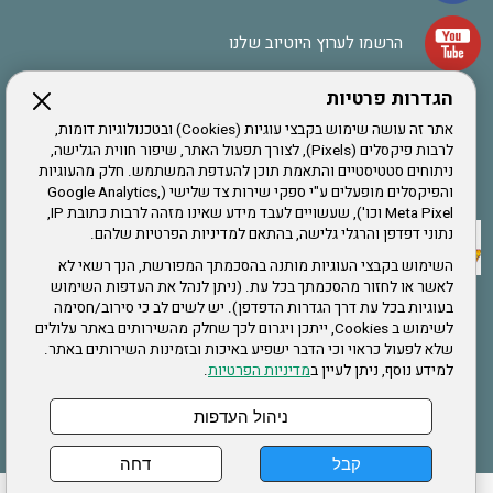
הרשמו לערוץ היוטיוב שלנו
הגדרות פרטיות
הרשמה לחבר
אתר זה עושה שימוש בקבצי עוגיות (Cookies) ובטכנולוגיות דומות,
לרבות פיקסלים (Pixels), לצורך תפעול האתר, שיפור חווית הגלישה,
ניתוחים סטטיסטיים והתאמת תוכן להעדפת המשתמש. חלק מהעוגיות
אתר צה"ל
והפיקסלים מופעלים ע"י ספקי שירות צד שלישי (Google Analytics,
Meta Pixel וכו'), שעשויים לעבד מידע שאינו מזהה לרבות כתובת IP,
נתוני דפדפן והרגלי גלישה, בהתאם למדיניות הפרטיות שלהם.
תקנון האתר
השימוש בקבצי העוגיות מותנה בהסכמתך המפורשת, הנך רשאי לא
לאשר או לחזור מהסכמתך בכל עת. (ניתן לנהל את העדפות השימוש
בעוגיות בכל עת דרך הגדרות הדפדפן). יש לשים לב כי סירוב/חסימה
לשימוש ב Cookies, ייתכן ויגרום לכך שחלק מהשירותים באתר עלולים
שירותים
שלא לפעול כראוי וכי הדבר ישפיע באיכות ובזמינות השירותים באתר.
למידע נוסף, ניתן לעיין ב
מדיניות הפרטיות
.
תעסוקה
בריאות
ניהול העדפות
קבל
דחה