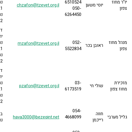
יו"ר מחוז
6510524
נש
יוסי משען
chzafon@tzevet.org.il
צפון
050-
21
6264450
נש
02
דר
מנהל מחוז
052-
נש
mzafon@tzevet.org.il
ראובן בכר
צפון
5522834
21
נש
02
דר
מזכירת
03-
נש
שולי חי
pzafon@tzevet.org.il
מחוז צפון
6173519
21
נש
02
054-
חווה
גליל מערבי
4668099
hava3000@bezeqint.net
רייכמן
נה