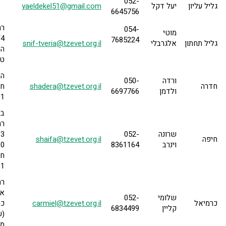
052-
גליל עליון
יעל דקל
yaeldekel51@gmail.com
6645756
רח
054-
מוטי
7685224
גליל תחתון
אלגרבלי
snif-tveria@tzevet.org.il
המ
טב
ורדה
050-
חדרה
shadera@tzevet.org.il
חד
ולדמן
6697766
91
בי
רח
שרונה
052-
חיפה
shaifa@tzevet.org.il
וינרב
8361164
10
חי
01
רח
שלומי
052-
כרמיאל
carmiel@tzevet.org.il
כר
קליין
6834499
(ש
מע