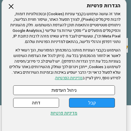
הגדרות פרטיות
הרשמה לחבר
אתר זה עושה שימוש בקבצי עוגיות (Cookies) ובטכנולוגיות דומות,
לרבות פיקסלים (Pixels), לצורך תפעול האתר, שיפור חווית הגלישה,
ניתוחים סטטיסטיים והתאמת תוכן להעדפת המשתמש. חלק מהעוגיות
אתר צה"ל
והפיקסלים מופעלים ע"י ספקי שירות צד שלישי (Google Analytics,
Meta Pixel וכו'), שעשויים לעבד מידע שאינו מזהה לרבות כתובת IP,
נתוני דפדפן והרגלי גלישה, בהתאם למדיניות הפרטיות שלהם.
תקנון האתר
השימוש בקבצי העוגיות מותנה בהסכמתך המפורשת, הנך רשאי לא
לאשר או לחזור מהסכמתך בכל עת. (ניתן לנהל את העדפות השימוש
בעוגיות בכל עת דרך הגדרות הדפדפן). יש לשים לב כי סירוב/חסימה
לשימוש ב Cookies, ייתכן ויגרום לכך שחלק מהשירותים באתר עלולים
שירותים
שלא לפעול כראוי וכי הדבר ישפיע באיכות ובזמינות השירותים באתר.
למידע נוסף, ניתן לעיין ב
מדיניות הפרטיות
.
תעסוקה
בריאות
ניהול העדפות
קבל
דחה
ההזמנות שלי
הצהרת נגישות
לעדכון פרטים אישיים
עמוד הבית
מדיניות פרטיות
מפת אתר
מדיניות פרטיות
ארגון "צוות" מזכירות ארצית – ברוך הירש 14 בני ברק