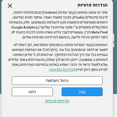
הגדרות פרטיות
הרשמה לחבר
אתר זה עושה שימוש בקבצי עוגיות (Cookies) ובטכנולוגיות דומות,
לרבות פיקסלים (Pixels), לצורך תפעול האתר, שיפור חווית הגלישה,
ניתוחים סטטיסטיים והתאמת תוכן להעדפת המשתמש. חלק מהעוגיות
אתר צה"ל
והפיקסלים מופעלים ע"י ספקי שירות צד שלישי (Google Analytics,
Meta Pixel וכו'), שעשויים לעבד מידע שאינו מזהה לרבות כתובת IP,
נתוני דפדפן והרגלי גלישה, בהתאם למדיניות הפרטיות שלהם.
תקנון האתר
השימוש בקבצי העוגיות מותנה בהסכמתך המפורשת, הנך רשאי לא
לאשר או לחזור מהסכמתך בכל עת. (ניתן לנהל את העדפות השימוש
בעוגיות בכל עת דרך הגדרות הדפדפן). יש לשים לב כי סירוב/חסימה
לשימוש ב Cookies, ייתכן ויגרום לכך שחלק מהשירותים באתר עלולים
שירותים
שלא לפעול כראוי וכי הדבר ישפיע באיכות ובזמינות השירותים באתר.
למידע נוסף, ניתן לעיין ב
מדיניות הפרטיות
.
תעסוקה
בריאות
ניהול העדפות
קבל
דחה
ההזמנות שלי
הצהרת נגישות
לעדכון פרטים אישיים
עמוד הבית
מדיניות פרטיות
מפת אתר
מדיניות פרטיות
ארגון "צוות" מזכירות ארצית – ברוך הירש 14 בני ברק