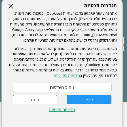
הגדרות פרטיות
הרשמה לחבר
אתר זה עושה שימוש בקבצי עוגיות (Cookies) ובטכנולוגיות דומות,
לרבות פיקסלים (Pixels), לצורך תפעול האתר, שיפור חווית הגלישה,
ניתוחים סטטיסטיים והתאמת תוכן להעדפת המשתמש. חלק מהעוגיות
אתר צה"ל
והפיקסלים מופעלים ע"י ספקי שירות צד שלישי (Google Analytics,
Meta Pixel וכו'), שעשויים לעבד מידע שאינו מזהה לרבות כתובת IP,
נתוני דפדפן והרגלי גלישה, בהתאם למדיניות הפרטיות שלהם.
תקנון האתר
השימוש בקבצי העוגיות מותנה בהסכמתך המפורשת, הנך רשאי לא
לאשר או לחזור מהסכמתך בכל עת. (ניתן לנהל את העדפות השימוש
בעוגיות בכל עת דרך הגדרות הדפדפן). יש לשים לב כי סירוב/חסימה
לשימוש ב Cookies, ייתכן ויגרום לכך שחלק מהשירותים באתר עלולים
שירותים
שלא לפעול כראוי וכי הדבר ישפיע באיכות ובזמינות השירותים באתר.
למידע נוסף, ניתן לעיין ב
מדיניות הפרטיות
.
תעסוקה
בריאות
ניהול העדפות
קבל
דחה
ההזמנות שלי
הצהרת נגישות
לעדכון פרטים אישיים
עמוד הבית
מדיניות פרטיות
מפת אתר
מדיניות פרטיות
ארגון "צוות" מזכירות ארצית – ברוך הירש 14 בני ברק