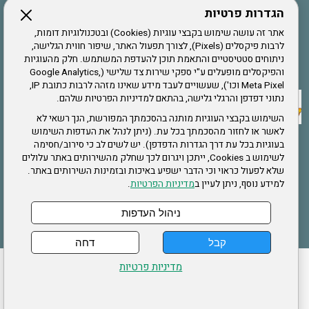
הגדרות פרטיות
הרשמה לחבר
אתר זה עושה שימוש בקבצי עוגיות (Cookies) ובטכנולוגיות דומות,
לרבות פיקסלים (Pixels), לצורך תפעול האתר, שיפור חווית הגלישה,
ניתוחים סטטיסטיים והתאמת תוכן להעדפת המשתמש. חלק מהעוגיות
אתר צה"ל
והפיקסלים מופעלים ע"י ספקי שירות צד שלישי (Google Analytics,
Meta Pixel וכו'), שעשויים לעבד מידע שאינו מזהה לרבות כתובת IP,
נתוני דפדפן והרגלי גלישה, בהתאם למדיניות הפרטיות שלהם.
תקנון האתר
השימוש בקבצי העוגיות מותנה בהסכמתך המפורשת, הנך רשאי לא
לאשר או לחזור מהסכמתך בכל עת. (ניתן לנהל את העדפות השימוש
בעוגיות בכל עת דרך הגדרות הדפדפן). יש לשים לב כי סירוב/חסימה
לשימוש ב Cookies, ייתכן ויגרום לכך שחלק מהשירותים באתר עלולים
שירותים
שלא לפעול כראוי וכי הדבר ישפיע באיכות ובזמינות השירותים באתר.
למידע נוסף, ניתן לעיין ב
מדיניות הפרטיות
.
תעסוקה
בריאות
ניהול העדפות
קבל
דחה
ההזמנות שלי
הצהרת נגישות
לעדכון פרטים אישיים
עמוד הבית
מדיניות פרטיות
מפת אתר
מדיניות פרטיות
ארגון "צוות" מזכירות ארצית – ברוך הירש 14 בני ברק