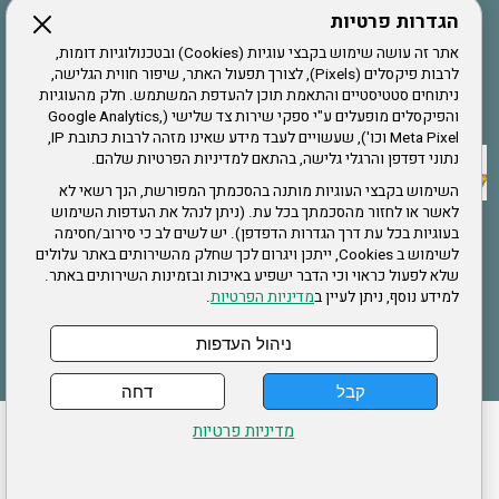
הגדרות פרטיות
הרשמה לחבר
אתר זה עושה שימוש בקבצי עוגיות (Cookies) ובטכנולוגיות דומות,
לרבות פיקסלים (Pixels), לצורך תפעול האתר, שיפור חווית הגלישה,
ניתוחים סטטיסטיים והתאמת תוכן להעדפת המשתמש. חלק מהעוגיות
אתר צה"ל
והפיקסלים מופעלים ע"י ספקי שירות צד שלישי (Google Analytics,
Meta Pixel וכו'), שעשויים לעבד מידע שאינו מזהה לרבות כתובת IP,
נתוני דפדפן והרגלי גלישה, בהתאם למדיניות הפרטיות שלהם.
תקנון האתר
השימוש בקבצי העוגיות מותנה בהסכמתך המפורשת, הנך רשאי לא
לאשר או לחזור מהסכמתך בכל עת. (ניתן לנהל את העדפות השימוש
בעוגיות בכל עת דרך הגדרות הדפדפן). יש לשים לב כי סירוב/חסימה
לשימוש ב Cookies, ייתכן ויגרום לכך שחלק מהשירותים באתר עלולים
שירותים
שלא לפעול כראוי וכי הדבר ישפיע באיכות ובזמינות השירותים באתר.
למידע נוסף, ניתן לעיין ב
מדיניות הפרטיות
.
תעסוקה
בריאות
ניהול העדפות
קבל
דחה
ההזמנות שלי
הצהרת נגישות
לעדכון פרטים אישיים
עמוד הבית
מדיניות פרטיות
מפת אתר
מדיניות פרטיות
ארגון "צוות" מזכירות ארצית – ברוך הירש 14 בני ברק