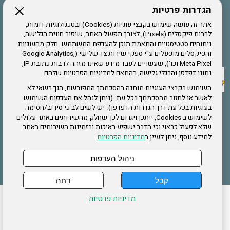
הגדרות פרטיות
הרשמה לחבר
אתר זה עושה שימוש בקבצי עוגיות (Cookies) ובטכנולוגיות דומות,
לרבות פיקסלים (Pixels), לצורך תפעול האתר, שיפור חווית הגלישה,
ניתוחים סטטיסטיים והתאמת תוכן להעדפת המשתמש. חלק מהעוגיות
אתר צה"ל
והפיקסלים מופעלים ע"י ספקי שירות צד שלישי (Google Analytics,
Meta Pixel וכו'), שעשויים לעבד מידע שאינו מזהה לרבות כתובת IP,
נתוני דפדפן והרגלי גלישה, בהתאם למדיניות הפרטיות שלהם.
תקנון האתר
השימוש בקבצי העוגיות מותנה בהסכמתך המפורשת, הנך רשאי לא
לאשר או לחזור מהסכמתך בכל עת. (ניתן לנהל את העדפות השימוש
בעוגיות בכל עת דרך הגדרות הדפדפן). יש לשים לב כי סירוב/חסימה
לשימוש ב Cookies, ייתכן ויגרום לכך שחלק מהשירותים באתר עלולים
שירותים
שלא לפעול כראוי וכי הדבר ישפיע באיכות ובזמינות השירותים באתר.
למידע נוסף, ניתן לעיין ב
מדיניות הפרטיות
.
תעסוקה
בריאות
ניהול העדפות
קבל
דחה
ההזמנות שלי
הצהרת נגישות
לעדכון פרטים אישיים
עמוד הבית
מדיניות פרטיות
מפת אתר
מדיניות פרטיות
ארגון "צוות" מזכירות ארצית – ברוך הירש 14 בני ברק