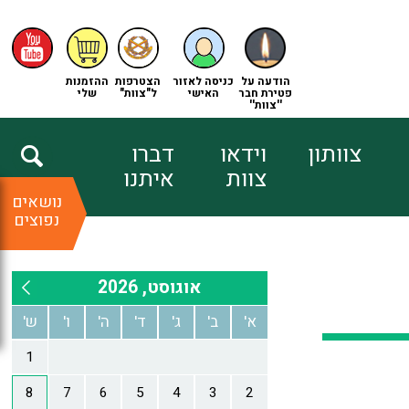
הודעה על
כניסה לאזור
הצטרפות
ההזמנות
פטירת חבר
האישי
ל"צוות"
שלי
''צוות''
צוותון
וידאו
דברו
צוות
איתנו
נושאים
נפוצים