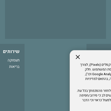
שירותים
תעסוקה
אתר זה עושה שימוש בקבצי עוגיות (Cookies) ובטכנולוגיות דומות, לרבות פיקסלים (Pixels), לצורך
בריאות
עדפת המשתמש. חלק
מהעוגיות והפיקסלים מופעלים ע"י ספקי שירות צד שלישי (Google Analytics, Meta Pixel וכו'),
י דפדפן והרגלי גלישה, בהתאם למדיניות
לחזור מהסכמתך בכל עת.
ים לב כי סירוב/חסימה
לא לפעול כראוי וכי הדבר