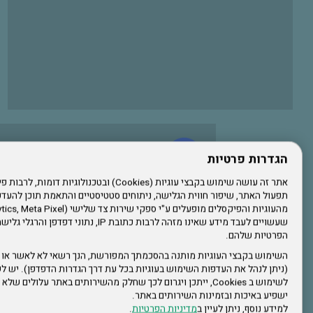
עשו לנו לייק בפייסבוק
הגדרות פרטיות
תפעול האתר, שיפור חווית הגלישה, ניתוחים סטטיסטיים והתאמת תוכן לה
הרשמו לערוץ היוטיוב שלנו
שעשויים לעבד מידע שאינו מזהה לרבות כתובת IP, נתונ
הפרטיות שלהם.
הרשמה לחבר
השימוש בקבצי העוגיות מותנה בהסכמתך המפורשת, הנך רשאי לא לאשר או 
(ניתן לנהל את העדפות השימוש בעוגיות בכל עת דרך הגדרות הדפדפן). יש לש
אתר צה"ל
לשימוש ב Cookies, ייתכן ויגרום לכך שחלק מהשירותים באתר עלולים ש
ישפיע באיכות ובזמינות השירותים באתר.
למידע נוסף, ניתן לעיין ב
מדיניות הפרטיות
.