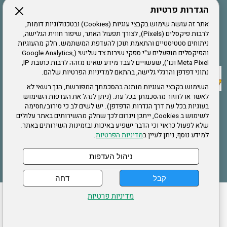
הגדרות פרטיות
הרשמה לחבר
אתר זה עושה שימוש בקבצי עוגיות (Cookies) ובטכנולוגיות דומות,
לרבות פיקסלים (Pixels), לצורך תפעול האתר, שיפור חווית הגלישה,
ניתוחים סטטיסטיים והתאמת תוכן להעדפת המשתמש. חלק מהעוגיות
אתר צה"ל
והפיקסלים מופעלים ע"י ספקי שירות צד שלישי (Google Analytics,
Meta Pixel וכו'), שעשויים לעבד מידע שאינו מזהה לרבות כתובת IP,
נתוני דפדפן והרגלי גלישה, בהתאם למדיניות הפרטיות שלהם.
תקנון האתר
השימוש בקבצי העוגיות מותנה בהסכמתך המפורשת, הנך רשאי לא
לאשר או לחזור מהסכמתך בכל עת. (ניתן לנהל את העדפות השימוש
בעוגיות בכל עת דרך הגדרות הדפדפן). יש לשים לב כי סירוב/חסימה
לשימוש ב Cookies, ייתכן ויגרום לכך שחלק מהשירותים באתר עלולים
שירותים
שלא לפעול כראוי וכי הדבר ישפיע באיכות ובזמינות השירותים באתר.
למידע נוסף, ניתן לעיין ב
מדיניות הפרטיות
.
תעסוקה
בריאות
ניהול העדפות
קבל
דחה
ההזמנות שלי
הצהרת נגישות
לעדכון פרטים אישיים
עמוד הבית
מדיניות פרטיות
מפת אתר
מדיניות פרטיות
ארגון "צוות" מזכירות ארצית – ברוך הירש 14 בני ברק