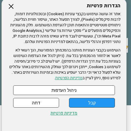
הגדרות פרטיות
הרשמה לחבר
אתר זה עושה שימוש בקבצי עוגיות (Cookies) ובטכנולוגיות דומות,
לרבות פיקסלים (Pixels), לצורך תפעול האתר, שיפור חווית הגלישה,
ניתוחים סטטיסטיים והתאמת תוכן להעדפת המשתמש. חלק מהעוגיות
אתר צה"ל
והפיקסלים מופעלים ע"י ספקי שירות צד שלישי (Google Analytics,
Meta Pixel וכו'), שעשויים לעבד מידע שאינו מזהה לרבות כתובת IP,
נתוני דפדפן והרגלי גלישה, בהתאם למדיניות הפרטיות שלהם.
תקנון האתר
השימוש בקבצי העוגיות מותנה בהסכמתך המפורשת, הנך רשאי לא
לאשר או לחזור מהסכמתך בכל עת. (ניתן לנהל את העדפות השימוש
בעוגיות בכל עת דרך הגדרות הדפדפן). יש לשים לב כי סירוב/חסימה
לשימוש ב Cookies, ייתכן ויגרום לכך שחלק מהשירותים באתר עלולים
שירותים
שלא לפעול כראוי וכי הדבר ישפיע באיכות ובזמינות השירותים באתר.
למידע נוסף, ניתן לעיין ב
מדיניות הפרטיות
.
תעסוקה
בריאות
ניהול העדפות
קבל
דחה
ההזמנות שלי
הצהרת נגישות
לעדכון פרטים אישיים
עמוד הבית
מדיניות פרטיות
מפת אתר
מדיניות פרטיות
ארגון "צוות" מזכירות ארצית – ברוך הירש 14 בני ברק