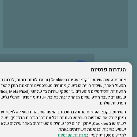
עשו לנו לייק בפייסבוק
הגדרות פרטיות
תפעול האתר, שיפור חווית הגלישה, ניתוחים סטטיסטיים והתאמת תוכן לה
הרשמו לערוץ היוטיוב שלנו
שעשויים לעבד מידע שאינו מזהה לרבות כתובת IP, נתונ
הפרטיות שלהם.
הרשמה לחבר
השימוש בקבצי העוגיות מותנה בהסכמתך המפורשת, הנך רשאי לא לאשר או 
(ניתן לנהל את העדפות השימוש בעוגיות בכל עת דרך הגדרות הדפדפן). יש לש
אתר צה"ל
לשימוש ב Cookies, ייתכן ויגרום לכך שחלק מהשירותים באתר עלולים ש
ישפיע באיכות ובזמינות השירותים באתר.
למידע נוסף, ניתן לעיין ב
מדיניות הפרטיות
.