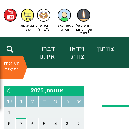
הודעה על
כניסה לאזור
הצטרפות
ההזמנות
פטירת חבר
האישי
ל"צוות"
שלי
''צוות''
צוותון
וידאו
דברו
צוות
איתנו
נושאים
נפוצים