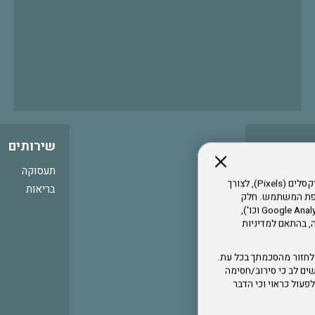
שירותים
תעסוקה
אתר זה עושה שימוש בקבצי עוגיות (Cookies) ובטכנולוגיות דומות, לרבות פיקסלים (Pixels), לצורך
בריאות
עדפת המשתמש. חלק
מהעוגיות והפיקסלים מופעלים ע"י ספקי שירות צד שלישי (Google Analytics, Meta Pixel וכו'),
י דפדפן והרגלי גלישה, בהתאם למדיניות
לחזור מהסכמתך בכל עת.
ים לב כי סירוב/חסימה
לא לפעול כראוי וכי הדבר