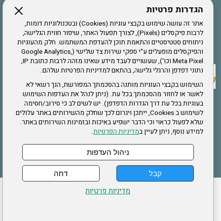
הגדרות פרטיות
הרשמה לחבר
אתר זה עושה שימוש בקבצי עוגיות (Cookies) ובטכנולוגיות דומות,
לרבות פיקסלים (Pixels), לצורך תפעול האתר, שיפור חווית הגלישה,
ניתוחים סטטיסטיים והתאמת תוכן להעדפת המשתמש. חלק מהעוגיות
אתר צה"ל
והפיקסלים מופעלים ע"י ספקי שירות צד שלישי (Google Analytics,
Meta Pixel וכו'), שעשויים לעבד מידע שאינו מזהה לרבות כתובת IP,
נתוני דפדפן והרגלי גלישה, בהתאם למדיניות הפרטיות שלהם.
תקנון האתר
השימוש בקבצי העוגיות מותנה בהסכמתך המפורשת, הנך רשאי לא
לאשר או לחזור מהסכמתך בכל עת. (ניתן לנהל את העדפות השימוש
בעוגיות בכל עת דרך הגדרות הדפדפן). יש לשים לב כי סירוב/חסימה
לשימוש ב Cookies, ייתכן ויגרום לכך שחלק מהשירותים באתר עלולים
שירותים
שלא לפעול כראוי וכי הדבר ישפיע באיכות ובזמינות השירותים באתר.
למידע נוסף, ניתן לעיין ב
מדיניות הפרטיות
.
תעסוקה
בריאות
ניהול העדפות
קבל
דחה
ההזמנות שלי
הצהרת נגישות
לעדכון פרטים אישיים
עמוד הבית
מדיניות פרטיות
מפת אתר
מדיניות פרטיות
ארגון "צוות" מזכירות ארצית – ברוך הירש 14 בני ברק