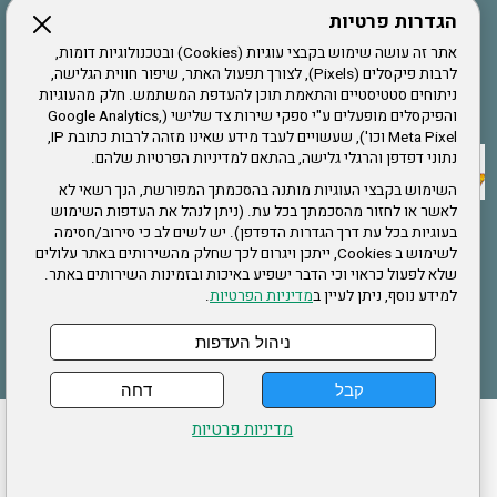
הגדרות פרטיות
הרשמה לחבר
אתר זה עושה שימוש בקבצי עוגיות (Cookies) ובטכנולוגיות דומות,
לרבות פיקסלים (Pixels), לצורך תפעול האתר, שיפור חווית הגלישה,
ניתוחים סטטיסטיים והתאמת תוכן להעדפת המשתמש. חלק מהעוגיות
אתר צה"ל
והפיקסלים מופעלים ע"י ספקי שירות צד שלישי (Google Analytics,
Meta Pixel וכו'), שעשויים לעבד מידע שאינו מזהה לרבות כתובת IP,
נתוני דפדפן והרגלי גלישה, בהתאם למדיניות הפרטיות שלהם.
תקנון האתר
השימוש בקבצי העוגיות מותנה בהסכמתך המפורשת, הנך רשאי לא
לאשר או לחזור מהסכמתך בכל עת. (ניתן לנהל את העדפות השימוש
בעוגיות בכל עת דרך הגדרות הדפדפן). יש לשים לב כי סירוב/חסימה
לשימוש ב Cookies, ייתכן ויגרום לכך שחלק מהשירותים באתר עלולים
שירותים
שלא לפעול כראוי וכי הדבר ישפיע באיכות ובזמינות השירותים באתר.
למידע נוסף, ניתן לעיין ב
מדיניות הפרטיות
.
תעסוקה
בריאות
ניהול העדפות
קבל
דחה
ההזמנות שלי
הצהרת נגישות
לעדכון פרטים אישיים
עמוד הבית
מדיניות פרטיות
מפת אתר
מדיניות פרטיות
ארגון "צוות" מזכירות ארצית – ברוך הירש 14 בני ברק