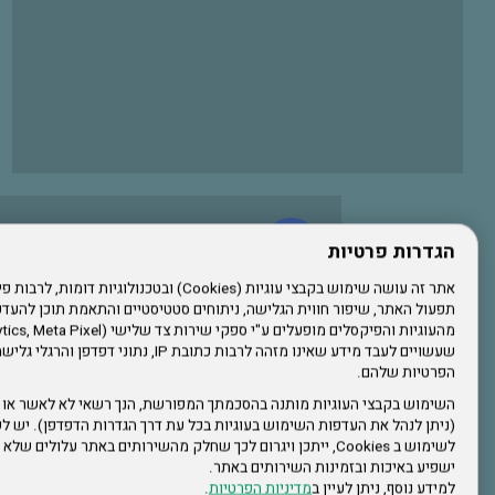
עשו לנו לייק בפייסבוק
הגדרות פרטיות
תפעול האתר, שיפור חווית הגלישה, ניתוחים סטטיסטיים והתאמת תוכן לה
הרשמו לערוץ היוטיוב שלנו
שעשויים לעבד מידע שאינו מזהה לרבות כתובת IP, נתונ
הפרטיות שלהם.
הרשמה לחבר
השימוש בקבצי העוגיות מותנה בהסכמתך המפורשת, הנך רשאי לא לאשר או 
(ניתן לנהל את העדפות השימוש בעוגיות בכל עת דרך הגדרות הדפדפן). יש לש
אתר צה"ל
לשימוש ב Cookies, ייתכן ויגרום לכך שחלק מהשירותים באתר עלולים ש
ישפיע באיכות ובזמינות השירותים באתר.
למידע נוסף, ניתן לעיין ב
מדיניות הפרטיות
.