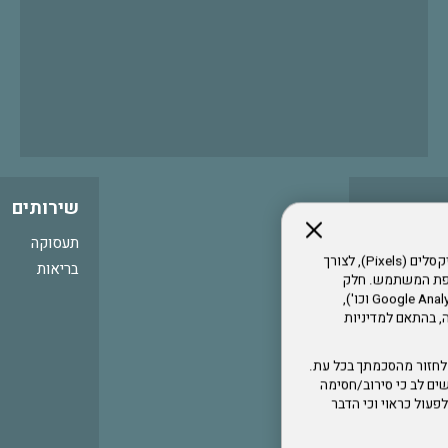
שירותים
תעסוקה
אתר זה עושה שימוש בקבצי עוגיות (Cookies) ובטכנולוגיות דומות, לרבות פיקסלים (Pixels), לצורך
בריאות
עדפת המשתמש. חלק
מהעוגיות והפיקסלים מופעלים ע"י ספקי שירות צד שלישי (Google Analytics, Meta Pixel וכו'),
י דפדפן והרגלי גלישה, בהתאם למדיניות
לחזור מהסכמתך בכל עת.
ים לב כי סירוב/חסימה
לא לפעול כראוי וכי הדבר