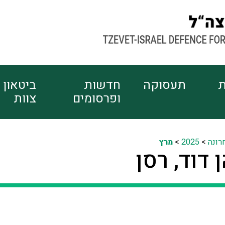
ת
תעסוקה
חדשות
ביטאון
ופרסומים
צוות
רונה
>
2025
>
מרץ
 דוד, רסן