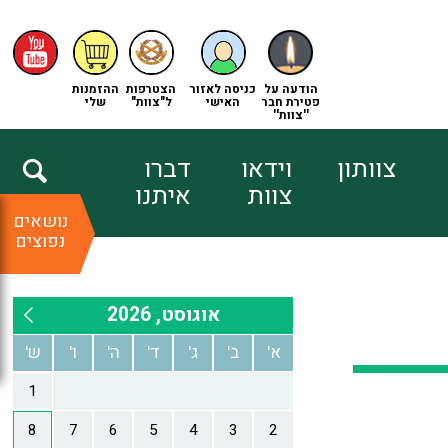
הודעה על
כניסה לאזור
הצטרפות
ההזמנות
פטירת חבר
האישי
ל"צוות"
שלי
''צוות''
צוותון
וידאו
דברו
צוות
איתנו
נושאים
נפוצים