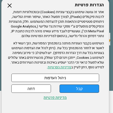
הגדרות פרטיות
הרשמה לחבר
אתר זה עושה שימוש בקבצי עוגיות (Cookies) ובטכנולוגיות דומות,
לרבות פיקסלים (Pixels), לצורך תפעול האתר, שיפור חווית הגלישה,
ניתוחים סטטיסטיים והתאמת תוכן להעדפת המשתמש. חלק מהעוגיות
אתר צה"ל
והפיקסלים מופעלים ע"י ספקי שירות צד שלישי (Google Analytics,
Meta Pixel וכו'), שעשויים לעבד מידע שאינו מזהה לרבות כתובת IP,
נתוני דפדפן והרגלי גלישה, בהתאם למדיניות הפרטיות שלהם.
תקנון האתר
השימוש בקבצי העוגיות מותנה בהסכמתך המפורשת, הנך רשאי לא
לאשר או לחזור מהסכמתך בכל עת. (ניתן לנהל את העדפות השימוש
בעוגיות בכל עת דרך הגדרות הדפדפן). יש לשים לב כי סירוב/חסימה
לשימוש ב Cookies, ייתכן ויגרום לכך שחלק מהשירותים באתר עלולים
שירותים
שלא לפעול כראוי וכי הדבר ישפיע באיכות ובזמינות השירותים באתר.
למידע נוסף, ניתן לעיין ב
מדיניות הפרטיות
.
תעסוקה
בריאות
ניהול העדפות
קבל
דחה
ההזמנות שלי
הצהרת נגישות
לעדכון פרטים אישיים
עמוד הבית
מדיניות פרטיות
מפת אתר
מדיניות פרטיות
ארגון "צוות" מזכירות ארצית – ברוך הירש 14 בני ברק