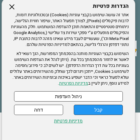
הגדרות פרטיות
הרשמה לחבר
אתר זה עושה שימוש בקבצי עוגיות (Cookies) ובטכנולוגיות דומות,
לרבות פיקסלים (Pixels), לצורך תפעול האתר, שיפור חווית הגלישה,
ניתוחים סטטיסטיים והתאמת תוכן להעדפת המשתמש. חלק מהעוגיות
אתר צה"ל
והפיקסלים מופעלים ע"י ספקי שירות צד שלישי (Google Analytics,
Meta Pixel וכו'), שעשויים לעבד מידע שאינו מזהה לרבות כתובת IP,
נתוני דפדפן והרגלי גלישה, בהתאם למדיניות הפרטיות שלהם.
תקנון האתר
השימוש בקבצי העוגיות מותנה בהסכמתך המפורשת, הנך רשאי לא
לאשר או לחזור מהסכמתך בכל עת. (ניתן לנהל את העדפות השימוש
בעוגיות בכל עת דרך הגדרות הדפדפן). יש לשים לב כי סירוב/חסימה
לשימוש ב Cookies, ייתכן ויגרום לכך שחלק מהשירותים באתר עלולים
שירותים
שלא לפעול כראוי וכי הדבר ישפיע באיכות ובזמינות השירותים באתר.
למידע נוסף, ניתן לעיין ב
מדיניות הפרטיות
.
תעסוקה
בריאות
ניהול העדפות
קבל
דחה
ההזמנות שלי
הצהרת נגישות
לעדכון פרטים אישיים
עמוד הבית
מדיניות פרטיות
מפת אתר
מדיניות פרטיות
ארגון "צוות" מזכירות ארצית – ברוך הירש 14 בני ברק