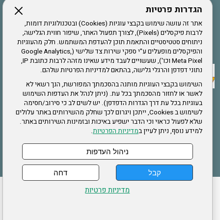
הגדרות פרטיות
הרשמה לחבר
אתר זה עושה שימוש בקבצי עוגיות (Cookies) ובטכנולוגיות דומות,
לרבות פיקסלים (Pixels), לצורך תפעול האתר, שיפור חווית הגלישה,
ניתוחים סטטיסטיים והתאמת תוכן להעדפת המשתמש. חלק מהעוגיות
אתר צה"ל
והפיקסלים מופעלים ע"י ספקי שירות צד שלישי (Google Analytics,
Meta Pixel וכו'), שעשויים לעבד מידע שאינו מזהה לרבות כתובת IP,
נתוני דפדפן והרגלי גלישה, בהתאם למדיניות הפרטיות שלהם.
תקנון האתר
השימוש בקבצי העוגיות מותנה בהסכמתך המפורשת, הנך רשאי לא
לאשר או לחזור מהסכמתך בכל עת. (ניתן לנהל את העדפות השימוש
בעוגיות בכל עת דרך הגדרות הדפדפן). יש לשים לב כי סירוב/חסימה
לשימוש ב Cookies, ייתכן ויגרום לכך שחלק מהשירותים באתר עלולים
שירותים
שלא לפעול כראוי וכי הדבר ישפיע באיכות ובזמינות השירותים באתר.
למידע נוסף, ניתן לעיין ב
מדיניות הפרטיות
.
תעסוקה
בריאות
ניהול העדפות
קבל
דחה
ההזמנות שלי
הצהרת נגישות
לעדכון פרטים אישיים
עמוד הבית
מדיניות פרטיות
מפת אתר
מדיניות פרטיות
ארגון "צוות" מזכירות ארצית – ברוך הירש 14 בני ברק