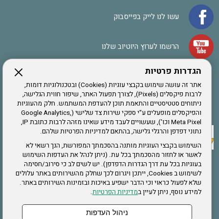
עשו לנו לייק בפייסבוק
הרשמו לערוץ היוטיוב שלנו
הגדרות פרטיות
הרשמה לחבר
אתר זה עושה שימוש בקבצי עוגיות (Cookies) ובטכנולוגיות דומות,
לרבות פיקסלים (Pixels), לצורך תפעול האתר, שיפור חווית הגלישה,
ניתוחים סטטיסטיים והתאמת תוכן להעדפת המשתמש. חלק מהעוגיות
אתר צה"ל
והפיקסלים מופעלים ע"י ספקי שירות צד שלישי (Google Analytics,
Meta Pixel וכו'), שעשויים לעבד מידע שאינו מזהה לרבות כתובת IP,
נתוני דפדפן והרגלי גלישה, בהתאם למדיניות הפרטיות שלהם.
תקנון האתר
השימוש בקבצי העוגיות מותנה בהסכמתך המפורשת, הנך רשאי לא
לאשר או לחזור מהסכמתך בכל עת. (ניתן לנהל את העדפות השימוש
בעוגיות בכל עת דרך הגדרות הדפדפן). יש לשים לב כי סירוב/חסימה
לשימוש ב Cookies, ייתכן ויגרום לכך שחלק מהשירותים באתר עלולים
שירותים
שלא לפעול כראוי וכי הדבר ישפיע באיכות ובזמינות השירותים באתר.
למידע נוסף, ניתן לעיין ב
מדיניות הפרטיות
.
תעסוקה
בריאות
ניהול העדפות