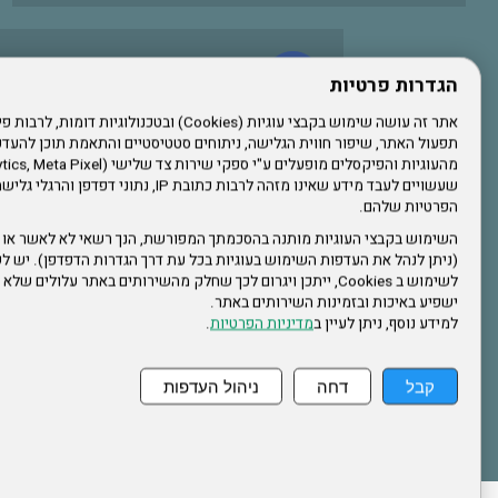
עשו לנו לייק בפייסבוק
הגדרות פרטיות
תפעול האתר, שיפור חווית הגלישה, ניתוחים סטטיסטיים והתאמת תוכן לה
הרשמו לערוץ היוטיוב שלנו
שעשויים לעבד מידע שאינו מזהה לרבות כתובת IP, נתונ
הפרטיות שלהם.
הרשמה לחבר
השימוש בקבצי העוגיות מותנה בהסכמתך המפורשת, הנך רשאי לא לאשר או 
(ניתן לנהל את העדפות השימוש בעוגיות בכל עת דרך הגדרות הדפדפן). יש לש
אתר צה"ל
לשימוש ב Cookies, ייתכן ויגרום לכך שחלק מהשירותים באתר עלולים ש
ישפיע באיכות ובזמינות השירותים באתר.
למידע נוסף, ניתן לעיין ב
מדיניות הפרטיות
.
תקנון האתר
קבל
דחה
ניהול העדפות