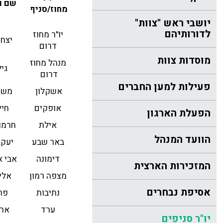
שם ו
מחוז/סניף
יושבי ראש "צוות"
לדורותיהם
יו"ר מחוז
יצחק
דרום
מוסדות צוות
מנהל מחוז
גי
דרום
פעילות למען החברים
אשקלון
משה
אופקים
חיי
הפעלת הארגון
אילת
חרמונ
הוועד המנהל
באר שבע
יעקב
דימונה
אבי א
המזכירות הארצית
מצפה רמון
אלי
אסיפת נבחרים
נתיבות
פרץ
ערד
ארי
יו"ר סניפים