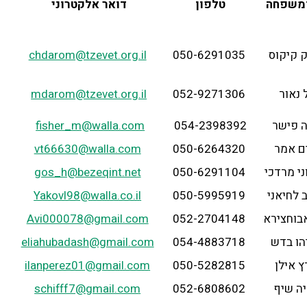
משפחה
טלפון
דואר אלקטרוני
 קיקוס
050-6291035
chdarom@tzevet.org.il
ל נאור
052-9271306
mdarom@tzevet.org.il
 פישר
054-2398392
fisher_m@walla.com
ם אמר
050-6264320
vt66630@walla.com
י מרדכי
050-6291104
gos_h@bezeqint.net
 לחיאני
050-5995919
Yakovl98@walla.co.il
בוחצירא
052-2704148
Avi000078@gmail.com
הו בדש
054-4883718
eliahubadash@gmail.com
 אילן
050-5282815
ilanperez01@gmail.com
ה שיף
052-6808602
schifff7@gmail.com