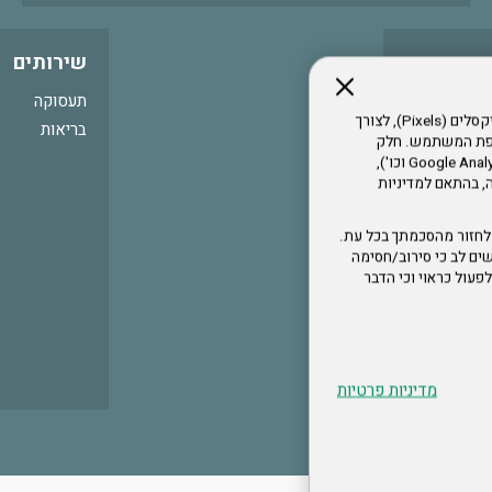
שירותים
תעסוקה
אתר זה עושה שימוש בקבצי עוגיות (Cookies) ובטכנולוגיות דומות, לרבות פיקסלים (Pixels), לצורך
בריאות
עדפת המשתמש. חלק
מהעוגיות והפיקסלים מופעלים ע"י ספקי שירות צד שלישי (Google Analytics, Meta Pixel וכו'),
י דפדפן והרגלי גלישה, בהתאם למדיניות
לחזור מהסכמתך בכל עת.
ים לב כי סירוב/חסימה
לא לפעול כראוי וכי הדבר
מדיניות פרטיות