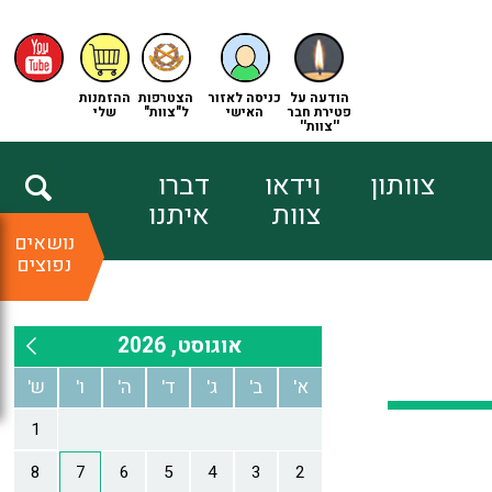
הודעה על
כניסה לאזור
הצטרפות
ההזמנות
פטירת חבר
האישי
ל"צוות"
שלי
''צוות''
צוותון
וידאו
דברו
צוות
איתנו
נושאים
נפוצים