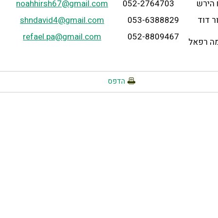
 הירש
052-2764703
noahhirsh67@gmail.com
ר דוד
053-6388829
shndavid4@gmail.com
refael.pa@gmail.com
052-8809467
ה רפאל
הדפס