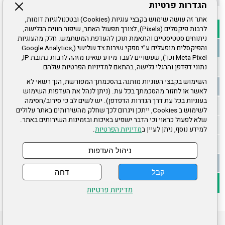
הגדרות פרטיות
אתר זה עושה שימוש בקבצי עוגיות (Cookies) ובטכנולוגיות דומות,
לרבות פיקסלים (Pixels), לצורך תפעול האתר, שיפור חווית הגלישה,
ניתוחים סטטיסטיים והתאמת תוכן להעדפת המשתמש. חלק מהעוגיות
והפיקסלים מופעלים ע"י ספקי שירות צד שלישי (Google Analytics,
Meta Pixel וכו'), שעשויים לעבד מידע שאינו מזהה לרבות כתובת IP,
נתוני דפדפן והרגלי גלישה, בהתאם למדיניות הפרטיות שלהם.
השימוש בקבצי העוגיות מותנה בהסכמתך המפורשת, הנך רשאי לא
לאשר או לחזור מהסכמתך בכל עת. (ניתן לנהל את העדפות השימוש
בעוגיות בכל עת דרך הגדרות הדפדפן). יש לשים לב כי סירוב/חסימה
לשימוש ב Cookies, ייתכן ויגרום לכך שחלק מהשירותים באתר עלולים
שלא לפעול כראוי וכי הדבר ישפיע באיכות ובזמינות השירותים באתר.
למידע נוסף, ניתן לעיין ב
מדיניות הפרטיות
.
ניהול העדפות
קבל
דחה
מדיניות פרטיות