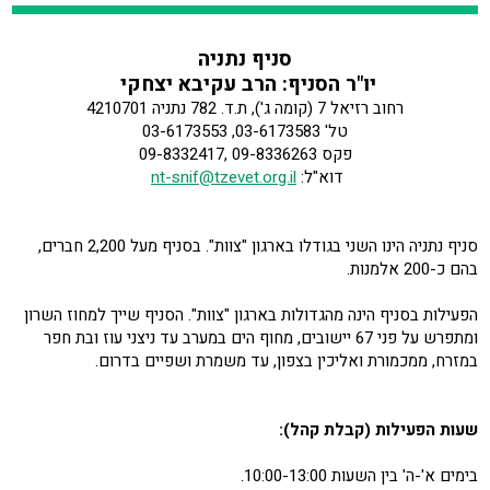
סניף נתניה
יו"ר הסניף: הרב עקיבא יצחקי
רחוב רזיאל 7 (קומה ג'), ת.ד. 782 נתניה 4210701
טל' 03-6173583, 03-6173553
פקס 09-8336263 ,09-8332417
דוא"ל:
nt-snif@tzevet.org.il
סניף נתניה הינו השני בגודלו בארגון "צוות". בסניף מעל 2,200 חברים,
בהם כ-200 אלמנות.
הפעילות בסניף הינה מהגדולות בארגון "צוות". הסניף שייך למחוז השרון
ומתפרש על פני 67 יישובים, מחוף הים במערב עד ניצני עוז ובת חפר
במזרח, ממכמורת ואליכין בצפון, עד משמרת ושפיים בדרום.
שעות
הפעילות (קבלת קהל):
בימים א'-ה' בין השעות 10:00-13:00.